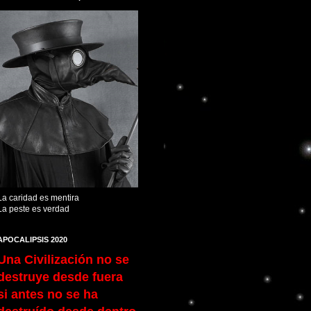
La caridad es mentira
La peste es verdad
APOCALIPSIS 2020
Una Civilización no se
destruye desde fuera
si antes no se ha