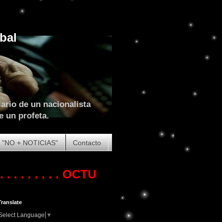
bal
ario de un nacionalista
e un profeta.
"NO + NOTICIAS"
Contacto
. . . .
OCTUBRE DE 2023. COMIENZA LA
Translate
Select Language
▼