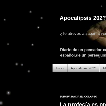
Apocalipsis 202?
¿Te atreves a saber la ve
Diario de un pensador c
español,de un perseguido
Inicio
Apocalipsis 202?
M
EUROPA HACIA EL COLAPSO
La profecía es pr