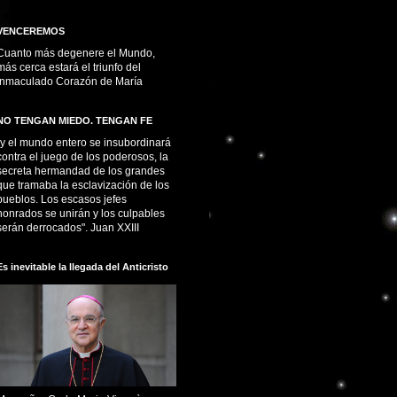
VENCEREMOS
Cuanto más degenere el Mundo,
más cerca estará el triunfo del
Inmaculado Corazón de María
NO TENGAN MIEDO. TENGAN FE
“y el mundo entero se insubordinará
contra el juego de los poderosos, la
secreta hermandad de los grandes
que tramaba la esclavización de los
pueblos. Los escasos jefes
honrados se unirán y los culpables
serán derrocados". Juan XXIII
Es inevitable la llegada del Anticristo