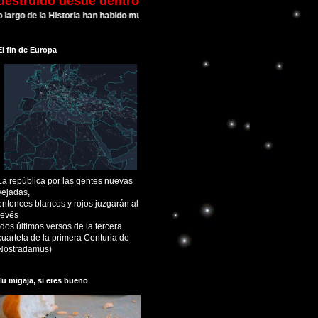
destruído desde dentro
 de la Historia han habido muchas Civilizaciones que alcanzaron su esplendor y
El fin de Europa
La república por las gentes nuevas
vejadas,
entonces blancos y rojos juzgarán al
revés
(dos últimos versos de la tercera
cuarteta de la primera Centuria de
Nostradamus)
Tu migaja, si eres bueno