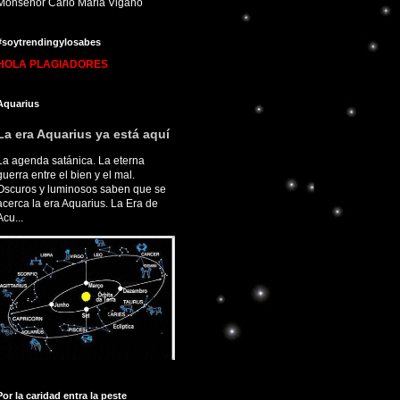
Monseñor Carlo Maria Viganò
#soytrendingylosabes
HOLA PLAGIADORES
Aquarius
La era Aquarius ya está aquí
La agenda satánica. La eterna
guerra entre el bien y el mal.
Oscuros y luminosos saben que se
acerca la era Aquarius. La Era de
Acu...
Por la caridad entra la peste