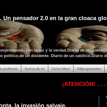
. Un pensador 2.0 en la gran cloaca glo
rdad?
omprometido con la luz y la verdad.Diario de un poeta.Di
 político,de un disidente. Diario de un católico.Diario d
is profecías
Acerca de mi
Como lobos
Giliprogresadas
¡ATENCIÓN!
. . . . . . . . 
onta, la invasión salvaje.