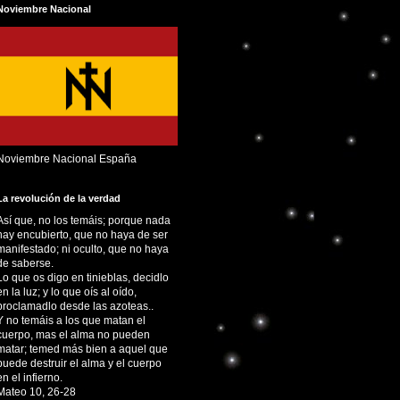
Noviembre Nacional
Noviembre Nacional España
La revolución de la verdad
Así que, no los temáis; porque nada
hay encubierto, que no haya de ser
manifestado; ni oculto, que no haya
de saberse.
Lo que os digo en tinieblas, decidlo
en la luz; y lo que oís al oído,
proclamadlo desde las azoteas..
Y no temáis a los que matan el
cuerpo, mas el alma no pueden
matar; temed más bien a aquel que
puede destruir el alma y el cuerpo
en el infierno.
Mateo 10, 26-28