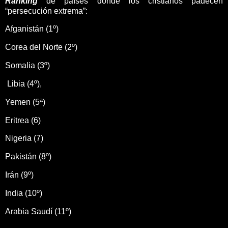
Ranking
de países donde los cristianos padecen
“persecución extrema”:
Afganistán (1º)
Corea del Norte (2º)
Somalia (3º)
Libia (4º),
Yemen (5ª)
Eritrea (6)
Nigeria (7)
Pakistán (8º)
Irán (9º)
India (10º)
Arabia Saudí (11º)