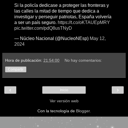
Si la policía dedicase a proteger las fronteras y
las calles la mitad de tiempo que dedica a
investigar y perseguir patriotas, España volvería
a ser un país seguro.
https://t.co/oKTAUEpMRY
pic.twitter.com/pdQ8usTNyD
— Núcleo Nacional (@NucleoNEsp)
May 12,
2024
Hora de publicación:
21:54:00
No hay comentarios:
Compartir
‹
›
Inicio
Ver versión web
Con la tecnología de
Blogger
.