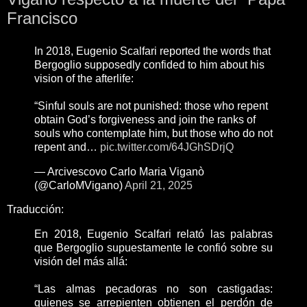
Francisco
In 2018, Eugenio Scalfari reported the words that
Bergoglio supposedly confided to him about his
vision of the afterlife:
“Sinful souls are not punished: those who repent
obtain God’s forgiveness and join the ranks of
souls who contemplate him, but those who do not
repent and…
pic.twitter.com/64JGhSDrjQ
— Arcivescovo Carlo Maria Viganò
(@CarloMVigano)
April 21, 2025
Traducción:
En 2018, Eugenio Scalfari relató las palabras
que Bergoglio supuestamente le confió sobre su
visión del más allá:
“Las almas pecadoras no son castigadas:
quienes se arrepienten obtienen el perdón de