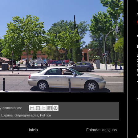
y comentarios:
,
Expaña
,
Giliprogresadas
,
Política
Inicio
Entradas antiguas