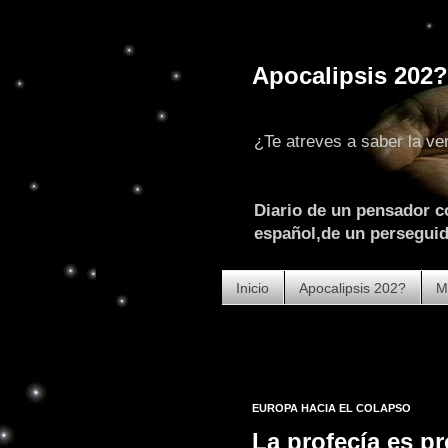
Apocalipsis 202?
¿Te atreves a saber la ve
Diario de un pensador c
español,de un perseguido
Inicio
Apocalipsis 202?
M
EUROPA HACIA EL COLAPSO
La profecía es pr