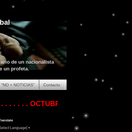
bal
ario de un nacionalista
e un profeta.
"NO + NOTICIAS"
Contacto
 .
OCTUBRE DE 2023. COMIENZA LA (
Translate
Select Language
▼