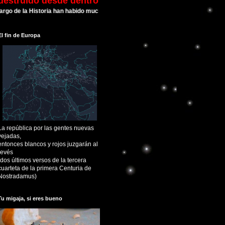
destruído desde dentro
 la Historia han habido muchas Civilizaciones que alcanzaron su esplendor y l
El fin de Europa
La república por las gentes nuevas
vejadas,
entonces blancos y rojos juzgarán al
revés
(dos últimos versos de la tercera
cuarteta de la primera Centuria de
Nostradamus)
Tu migaja, si eres bueno