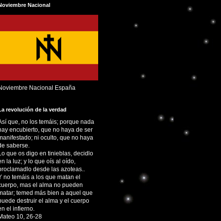
Noviembre Nacional
Noviembre Nacional España
La revolución de la verdad
Así que, no los temáis; porque nada
hay encubierto, que no haya de ser
manifestado; ni oculto, que no haya
de saberse.
Lo que os digo en tinieblas, decidlo
en la luz; y lo que oís al oído,
proclamadlo desde las azoteas..
Y no temáis a los que matan el
cuerpo, mas el alma no pueden
matar; temed más bien a aquel que
puede destruir el alma y el cuerpo
en el infierno.
Mateo 10, 26-28