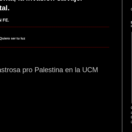
tal.
 FE.
_____________________________________________________
 Quiero ser tu luz
_____________________________________________________
trosa pro Palestina en la UCM