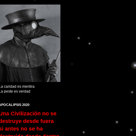
La caridad es mentira
La peste es verdad
APOCALIPSIS 2020
Una Civilización no se
destruye desde fuera
si antes no se ha