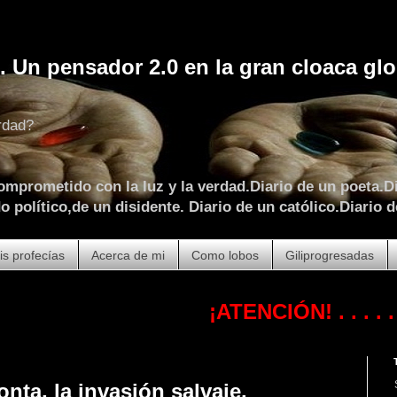
. Un pensador 2.0 en la gran cloaca glo
rdad?
omprometido con la luz y la verdad.Diario de un poeta.Di
 político,de un disidente. Diario de un católico.Diario d
is profecías
Acerca de mi
Como lobos
Giliprogresadas
¡ATENCIÓN!
. . . . . . . . . . .
onta, la invasión salvaje.