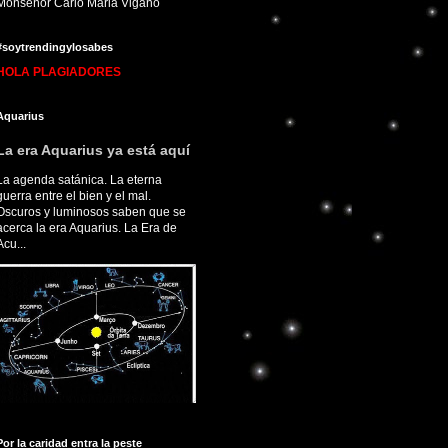
Monseñor Carlo Maria Viganò
#soytrendingylosabes
HOLA PLAGIADORES
Aquarius
La era Aquarius ya está aquí
La agenda satánica. La eterna
guerra entre el bien y el mal.
Oscuros y luminosos saben que se
acerca la era Aquarius. La Era de
Acu...
Por la caridad entra la peste