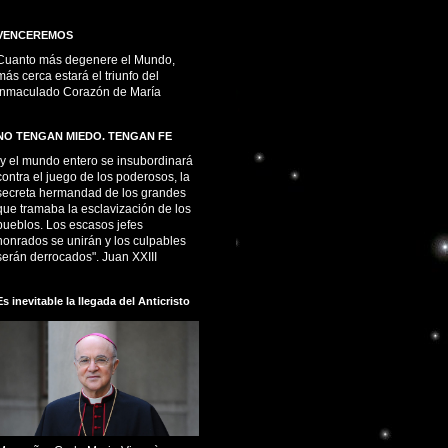
VENCEREMOS
Cuanto más degenere el Mundo,
más cerca estará el triunfo del
Inmaculado Corazón de María
NO TENGAN MIEDO. TENGAN FE
“y el mundo entero se insubordinará
contra el juego de los poderosos, la
secreta hermandad de los grandes
que tramaba la esclavización de los
pueblos. Los escasos jefes
honrados se unirán y los culpables
serán derrocados". Juan XXIII
Es inevitable la llegada del Anticristo