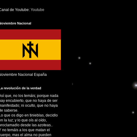
Canal de Youtube:
Youtube
Noviembre Nacional
Noviembre Nacional España
La revolución de la verdad
Así que, no los temáis; porque nada
hay encubierto, que no haya de ser
manifestado; ni oculto, que no haya
de saberse.
Lo que os digo en tinieblas, decidlo
en la luz; y lo que oís al oído,
proclamadlo desde las azoteas..
Y no temáis a los que matan el
cuerpo, mas el alma no pueden