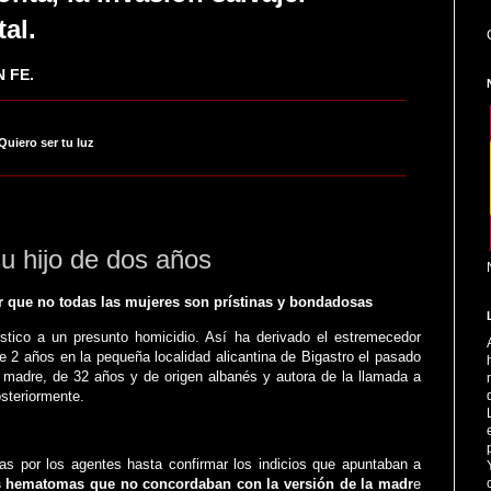
tal.
 FE.
_____________________________________________________
 Quiero ser tu luz
_____________________________________________________
u hijo de dos años
r que no todas las mujeres son prístinas y bondadosas
tico a un presunto homicidio. Así ha derivado el estremecedor
 2 años en la pequeña localidad alicantina de Bigastro el pasado
 madre, de 32 años y de origen albanés y autora de la llamada a
steriormente.
cadas por los agentes hasta confirmar los indicios que apuntaban a
s hematomas que no concordaban con la versión de la madr
e