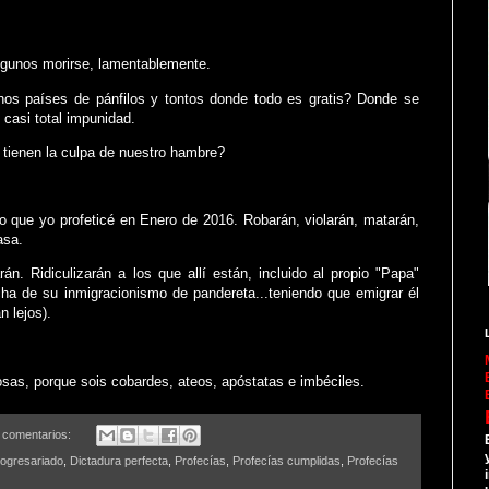
lgunos morirse, lamentablemente.
nos países de pánfilos y tontos donde todo es gratis? Donde se
n casi total impunidad.
 tienen la culpa de nuestro hambre?
lo que yo profeticé en Enero de 2016. Robarán, violarán, matarán,
asa.
rán. Ridiculizarán a los que allí están, incluido al propio "Papa"
ha de su inmigracionismo de pandereta...teniendo que emigrar él
 lejos).
osas, porque sois cobardes, ateos, apóstatas e imbéciles.
 comentarios:
rogresariado
,
Dictadura perfecta
,
Profecías
,
Profecías cumplidas
,
Profecías