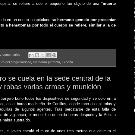
opsia, se refiere a que el pequeño fue objeto de una "
muerte
ado en un centro hospitalario su
hermano gemelo por presentar
to a hematomas por todo el cuerpo se refiere, similar a la de
y comentarios:
ura del progresariado
,
Dictadura perfecta
,
Expaña
o se cuela en la sede central de la
y robas varias armas y munición
ranjero burló todos los dispositivos de seguridad y se coló en la
al, en el barrio madrileño de Canillas, donde robó dos pistolas y
quillas de algunos agentes. Tras percatarse de esta falla de
s de vigilancia, el menor fue detenido horas después y la Policía
e había sustraído.
es, el joven escaló el muro de unos tres metros que delimita el