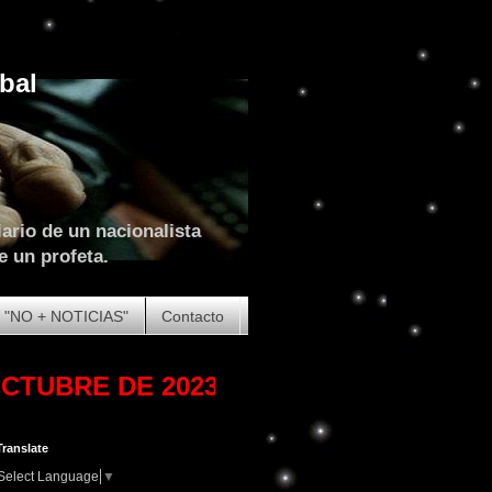
bal
ario de un nacionalista
e un profeta.
"NO + NOTICIAS"
Contacto
 DE 2023. COMIENZA LA (GRAN) TRI
Translate
Select Language
▼