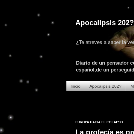
Apocalipsis 202?
¿Te atreves a saber la ve
Diario de un pensador c
español,de un perseguido
Inicio
Apocalipsis 202?
M
EUROPA HACIA EL COLAPSO
La profecía es pr