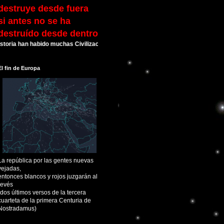
destruye desde fuera
si antes no se ha
destruído desde dentro
 han habido muchas Civilizaciones que alcanzaron su esplendor y luego cayeron
El fin de Europa
La república por las gentes nuevas
vejadas,
entonces blancos y rojos juzgarán al
revés
(dos últimos versos de la tercera
cuarteta de la primera Centuria de
Nostradamus)