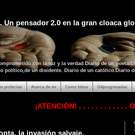
. Un pensador 2.0 en la gran cloaca glo
rdad?
omprometido con la luz y la verdad.Diario de un poeta.Di
 político,de un disidente. Diario de un católico.Diario d
is profecías
Acerca de mi
Como lobos
Giliprogresadas
¡ATENCIÓN!
. . . . . . . . . . . .
OCTUBRE
onta, la invasión salvaje.