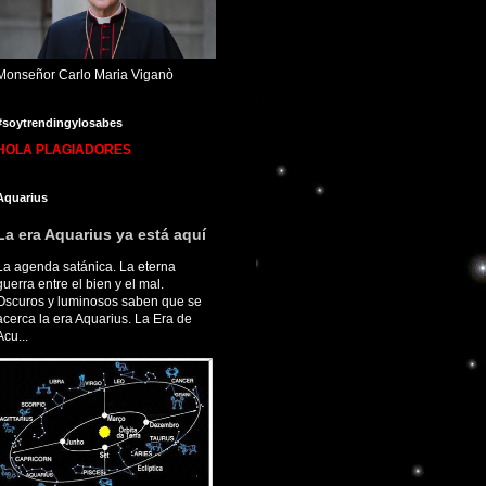
Monseñor Carlo Maria Viganò
#soytrendingylosabes
HOLA PLAGIADORES
Aquarius
La era Aquarius ya está aquí
La agenda satánica. La eterna
guerra entre el bien y el mal.
Oscuros y luminosos saben que se
acerca la era Aquarius. La Era de
Acu...