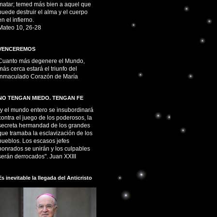
matar; temed más bien a aquel que
puede destruir el alma y el cuerpo
en el infierno.
Mateo 10, 26-28
VENCEREMOS
Cuanto más degenere el Mundo,
más cerca estará el triunfo del
Inmaculado Corazón de María
NO TENGAN MIEDO. TENGAN FE
“y el mundo entero se insubordinará
contra el juego de los poderosos, la
secreta hermandad de los grandes
que tramaba la esclavización de los
pueblos. Los escasos jefes
honrados se unirán y los culpables
serán derrocados". Juan XXIII
Es inevitable la llegada del Anticristo