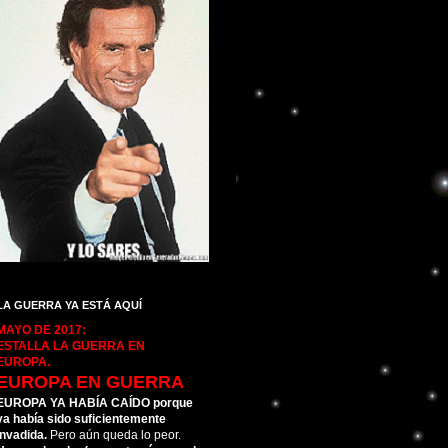
LA GUERRA YA ESTÁ AQUÍ
MAYO DE 2017:
ESTALLA LA GUERRA EN
EUROPA.
EUROPA EN GUERRA
EUROPA YA HABÍA CAÍDO porque
ya había sido suficientemente
invadida.
Pero aún queda lo peor.