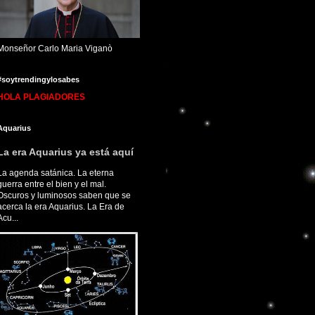
Monseñor Carlo Maria Viganò
#soytrendingylosabes
HOLA PLAGIADORES
Aquarius
La era Aquarius ya está aquí
La agenda satánica. La eterna
guerra entre el bien y el mal.
Oscuros y luminosos saben que se
acerca la era Aquarius. La Era de
Acu...