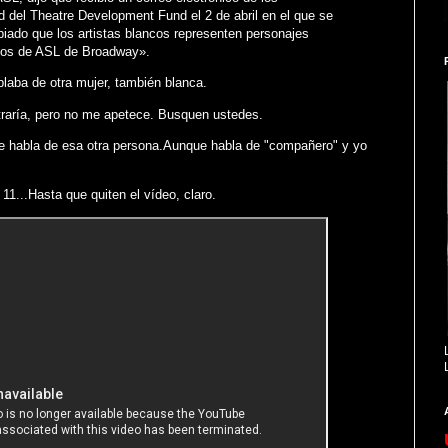
 del Theatre Development Fund el 2 de abril en el que se
iado que los artistas blancos representen personajes
ulos de ASL de Broadway».
blaba de otra mujer, también blanca.
raría, pero no me apetece. Busquen ustedes.
se habla de esa otra persona.Aunque habla de "compañero" y yo
1...Hasta que quiten el vídeo, claro.