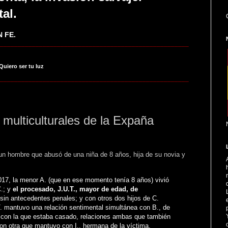
tal.
 FE.
_____________________________________________________
 Quiero ser tu luz
_____________________________________________________
multiculturales de la Expaña
un hombre que abusó de una niña de 8 años, hija de su novia y
017, la menor A. (que en ese momento tenía 8 años) vivió
C.; y
el procesado, J.U.T., mayor de edad, de
sin antecedentes penales; y con otros dos hijos de C.
. mantuvo una relación sentimental simultánea con B., de
, con la que estaba casado, relaciones ambas que también
con otra que mantuvo con I., hermana de la víctima.