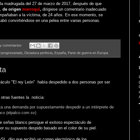
 la madrugada del 27 de marzo de 2017, después de que
,
de origen
marroquí
,
dirigiese un comentario inadecuado
mpañaban a la víctima, de 24 años. En ese momento, se
cabó convirtiéndose en una pelea entre varias personas.
y comentarios:
l progresariado
,
Dictadura perfecta
,
Expaña
,
Parte de guerra en Europa
ta
ctáculo "El rey León" había despedido a dos personas por ser
otras fuentes la noticia:
ta una demanda por supuestamente despedir a un intérprete de
nco (elpalco.com.sv)
de señas blanco persigue el exitoso espectáculo de
r su supuesto despido basado en el color de su piel.
SL, dijo que recibió un correo electrónico de los