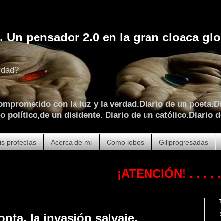
. Un pensador 2.0 en la gran cloaca glo
rdad?
omprometido con la luz y la verdad.Diario de un poeta.Di
 político,de un disidente. Diario de un católico.Diario d
is profecías
Acerca de mi
Como lobos
Giliprogresadas
¡ATENCIÓN!
. . . . . . . . . 
onta, la invasión salvaje.