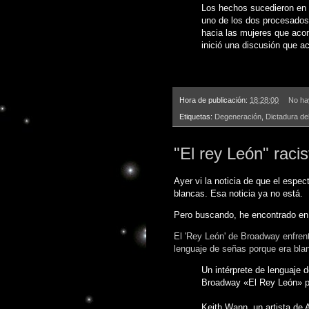
Los hechos sucedieron en
uno de los dos procesados
hacia las mujeres que aco
inició una discusión que a
Hora de publicación:
18:28:00
No ha
Etiquetas:
Degeneración
,
Dictadura de
"El rey León" racis
Ayer vi la noticia de que el espe
blancas. Esa noticia ya no está.
Pero buscando, he encontrado en 
El 'Rey León' de Broadway enfren
lenguaje de señas porque era bla
Un intérprete de lenguaje 
Broadway «El Rey León» po
Keith Wann, un artista de A