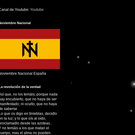
Canal de Youtube:
Youtube
Noviembre Nacional
Noviembre Nacional España
La revolución de la verdad
Así que, no los temáis; porque nada
hay encubierto, que no haya de ser
manifestado; ni oculto, que no haya
de saberse.
Lo que os digo en tinieblas, decidlo
en la luz; y lo que oís al oído,
proclamadlo desde las azoteas..
Y no temáis a los que matan el
cuerpo, mas el alma no pueden