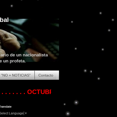
bal
ario de un nacionalista
e un profeta.
"NO + NOTICIAS"
Contacto
. . .
OCTUBRE DE 2023. COMIENZA LA 
Translate
Select Language
▼