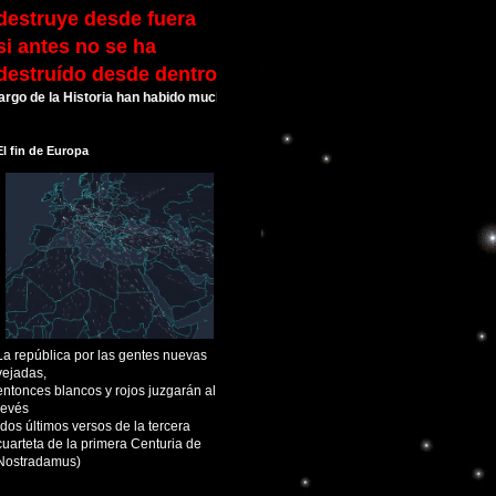
destruye desde fuera
si antes no se ha
destruído desde dentro
e la Historia han habido muchas Civilizaciones que alcanzaron su esplendor y 
El fin de Europa
La república por las gentes nuevas
vejadas,
entonces blancos y rojos juzgarán al
revés
(dos últimos versos de la tercera
cuarteta de la primera Centuria de
Nostradamus)