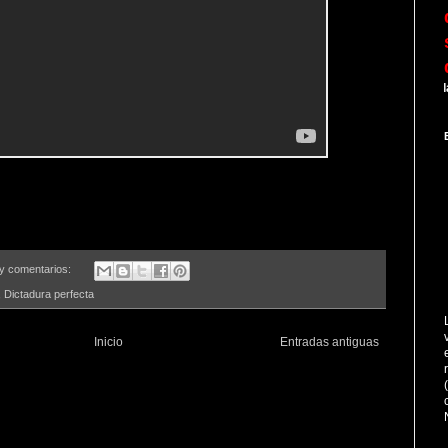
A lo largo d
y comentarios:
,
Dictadura perfecta
Inicio
Entradas antiguas