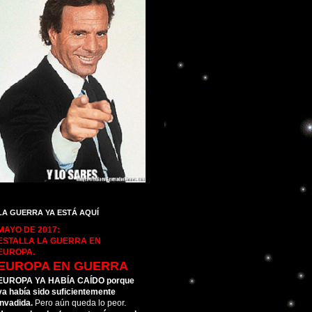
LA GUERRA YA ESTÁ AQUÍ
MAYO DE 2017:
ESTALLA LA GUERRA EN
EUROPA.
EUROPA EN GUERRA
EUROPA YA HABÍA CAÍDO porque
ya había sido suficientemente
invadida.
Pero aún queda lo peor.