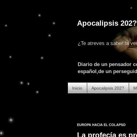
Apocalipsis 202?
¿Te atreves a saber la ve
Diario de un pensador c
español,de un perseguido
Inicio
Apocalipsis 202?
M
EUROPA HACIA EL COLAPSO
La profecía es pr