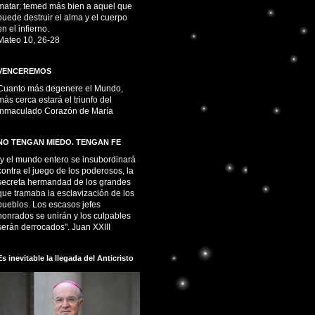
matar; temed más bien a aquel que
puede destruir el alma y el cuerpo
en el infierno.
Mateo 10, 26-28
VENCEREMOS
Cuanto más degenere el Mundo,
más cerca estará el triunfo del
Inmaculado Corazón de María
NO TENGAN MIEDO. TENGAN FE
“y el mundo entero se insubordinará
contra el juego de los poderosos, la
secreta hermandad de los grandes
que tramaba la esclavización de los
pueblos. Los escasos jefes
honrados se unirán y los culpables
serán derrocados". Juan XXIII
Es inevitable la llegada del Anticristo