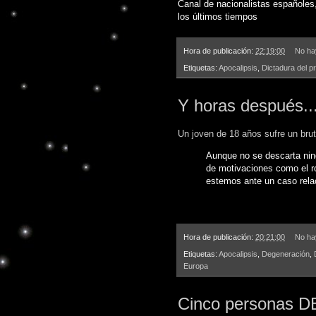
Canal de nacionalistas españoles
los últimos tiempos
Hora de publicación:
22:19:00
No ha
Etiquetas:
Apocalipsis
,
Dictadura del p
Y horas después..
Un joven de 18 años sufre un bru
Aunque no se descarta ning
de motivaciones como el ro
estemos ante un caso rela
Hora de publicación:
20:21:00
No ha
Etiquetas:
Apocalipsis
,
Degeneración
,
Europa
Cinco personas