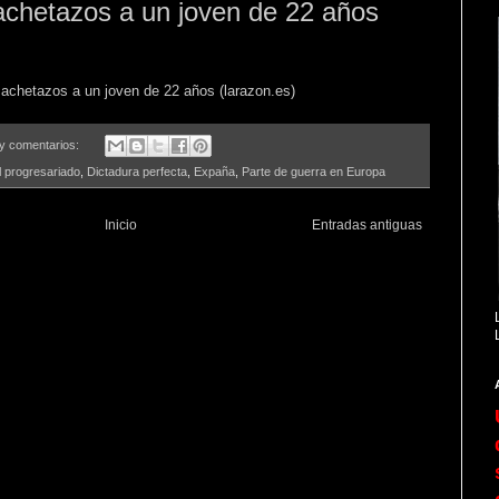
achetazos a un joven de 22 años
achetazos a un joven de 22 años (larazon.es)
y comentarios:
l progresariado
,
Dictadura perfecta
,
Expaña
,
Parte de guerra en Europa
Inicio
Entradas antiguas