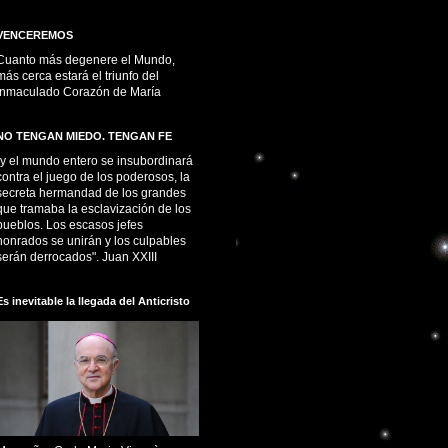
VENCEREMOS
Cuanto más degenere el Mundo,
más cerca estará el triunfo del
Inmaculado Corazón de María
NO TENGAN MIEDO. TENGAN FE
“y el mundo entero se insubordinará
contra el juego de los poderosos, la
secreta hermandad de los grandes
que tramaba la esclavización de los
pueblos. Los escasos jefes
honrados se unirán y los culpables
serán derrocados". Juan XXIII
Es inevitable la llegada del Anticristo