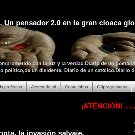
. Un pensador 2.0 en la gran cloaca glo
rdad?
omprometido con la luz y la verdad.Diario de un poeta.Di
 político,de un disidente. Diario de un católico.Diario d
is profecías
Acerca de mi
Como lobos
Giliprogresadas
¡ATENCIÓN!
. . . . . . . . 
onta, la invasión salvaje.