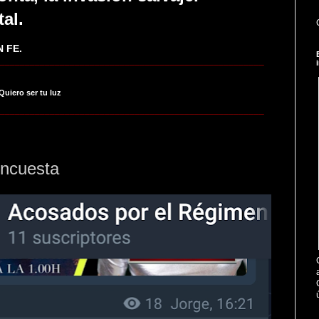
tal.
 FE.
_____________________________________________________
 Quiero ser tu luz
_____________________________________________________
encuesta