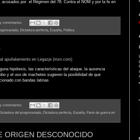
, acosados por el Régimen del 78. Contra el NOM y por la fe en
y comentarios:
rogresariado
,
Dictadura perfecta
,
Expaña
,
Política
.
tal apuñalamiento en Legazpi (msn.com)
una hipótesis, las características del ataque, la ausencia
bo y el uso de machetes sugieren la posibilidad de que
cionado con bandas latinas
y comentarios:
Dictadura del progresariado
,
Dictadura perfecta
,
Expaña
,
Parte de guerra en
 DE ORIGEN DESCONOCIDO