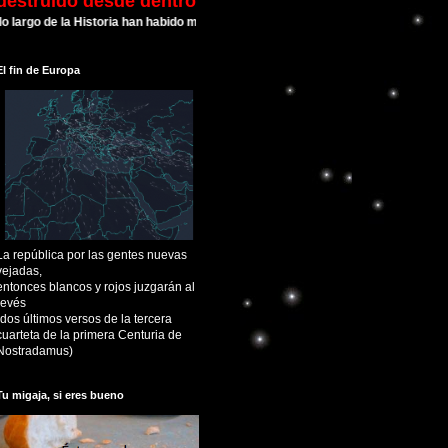
destruído desde dentro
 de la Historia han habido muchas Civilizaciones que alcanzaron su esplendor 
El fin de Europa
La república por las gentes nuevas
vejadas,
entonces blancos y rojos juzgarán al
revés
(dos últimos versos de la tercera
cuarteta de la primera Centuria de
Nostradamus)
Tu migaja, si eres bueno