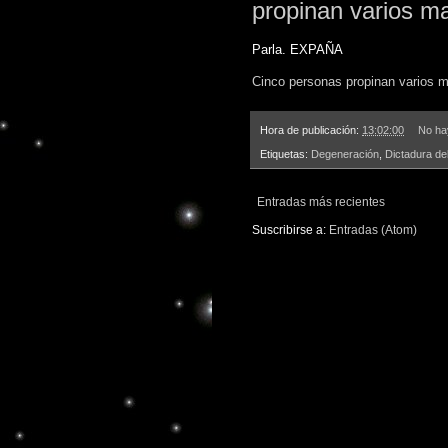
propinan varios m
Parla. EXPAÑA
Cinco personas propinan varios m
Hora de publicación:
13:02:00
No ha
Etiquetas:
Degeneración
,
Dictadura de
Entradas más recientes
Suscribirse a:
Entradas (Atom)