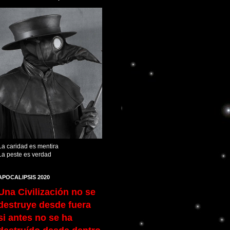
La caridad es mentira
La peste es verdad
APOCALIPSIS 2020
Una Civilización no se
destruye desde fuera
si antes no se ha