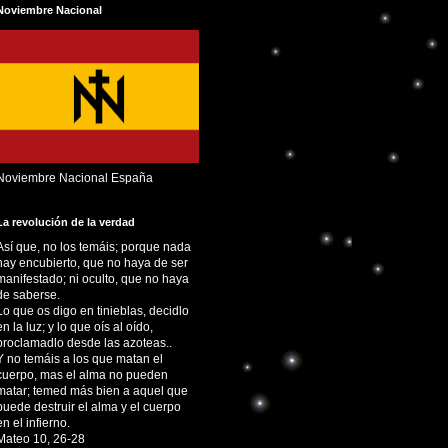
Noviembre Nacional
Noviembre Nacional España
La revolución de la verdad
Así que, no los temáis; porque nada
hay encubierto, que no haya de ser
manifestado; ni oculto, que no haya
de saberse.
Lo que os digo en tinieblas, decidlo
en la luz; y lo que oís al oído,
proclamadlo desde las azoteas..
Y no temáis a los que matan el
cuerpo, mas el alma no pueden
matar; temed más bien a aquel que
puede destruir el alma y el cuerpo
en el infierno.
Mateo 10, 26-28