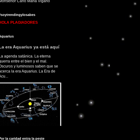
Monseñor Carlo Maria Viganò
#soytrendingylosabes
HOLA PLAGIADORES
Aquarius
La era Aquarius ya está aquí
La agenda satánica. La eterna
guerra entre el bien y el mal.
Oscuros y luminosos saben que se
acerca la era Aquarius. La Era de
Acu...
Por la caridad entra la peste