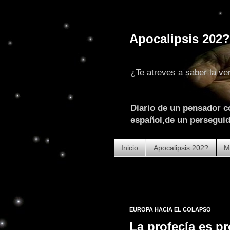
Apocalipsis 202?
¿Te atreves a saber la ve
Diario de un pensador c
español,de un perseguido
Inicio
Apocalipsis 202?
M
EUROPA HACIA EL COLAPSO
La profecía es pr