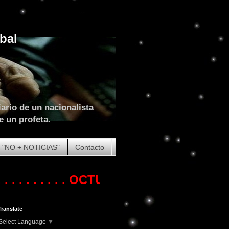
bal
ario de un nacionalista
e un profeta.
"NO + NOTICIAS"
Contacto
. . . .
OCTUBRE DE 2023. COMIENZA LA
Translate
Select Language
▼