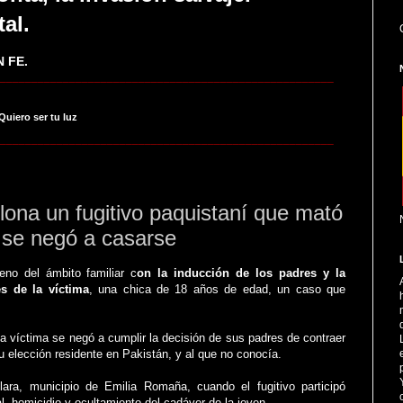
tal.
 FE.
_____________________________________________________
 Quiero ser tu luz
_____________________________________________________
ona un fugitivo paquistaní que mató
 se negó a casarse
eno del ámbito familiar c
on la inducción de los padres y la
es de la víctima
, una chica de 18 años de edad, un caso que
a víctima se negó a cumplir la decisión de sus padres de contraer
u elección residente en Pakistán, y al que no conocía.
ara, municipio de Emilia Romaña, cuando el fugitivo participó
l, homicidio y ocultamiento del cadáver de la joven.