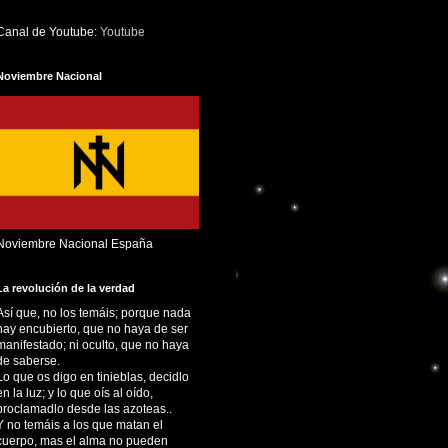
Canal de Youtube:
Youtube
Noviembre Nacional
Noviembre Nacional España
La revolución de la verdad
Así que, no los temáis; porque nada
hay encubierto, que no haya de ser
manifestado; ni oculto, que no haya
de saberse.
Lo que os digo en tinieblas, decidlo
en la luz; y lo que oís al oído,
proclamadlo desde las azoteas..
Y no temáis a los que matan el
cuerpo, mas el alma no pueden