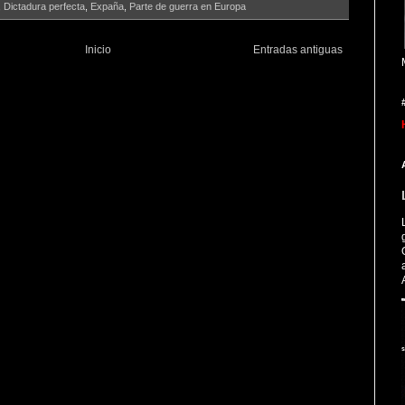
,
Dictadura perfecta
,
Expaña
,
Parte de guerra en Europa
Inicio
Entradas antiguas