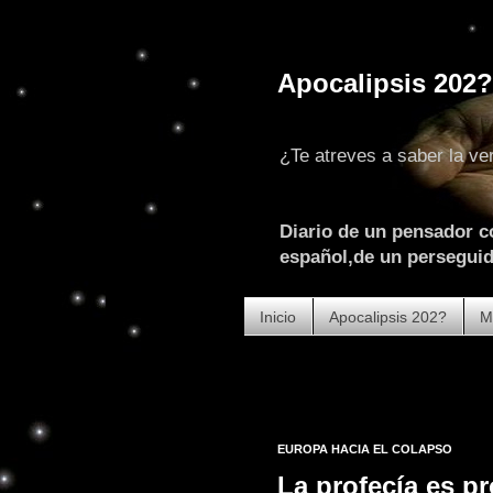
Apocalipsis 202?
¿Te atreves a saber la ve
Diario de un pensador c
español,de un perseguido
Inicio
Apocalipsis 202?
M
EUROPA HACIA EL COLAPSO
La profecía es pr