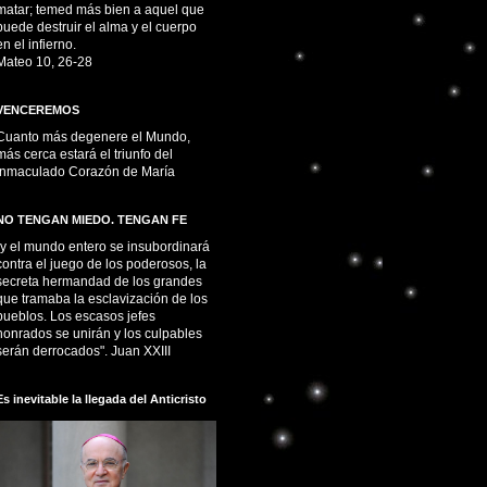
matar; temed más bien a aquel que
puede destruir el alma y el cuerpo
en el infierno.
Mateo 10, 26-28
VENCEREMOS
Cuanto más degenere el Mundo,
más cerca estará el triunfo del
Inmaculado Corazón de María
NO TENGAN MIEDO. TENGAN FE
“y el mundo entero se insubordinará
contra el juego de los poderosos, la
secreta hermandad de los grandes
que tramaba la esclavización de los
pueblos. Los escasos jefes
honrados se unirán y los culpables
serán derrocados". Juan XXIII
Es inevitable la llegada del Anticristo