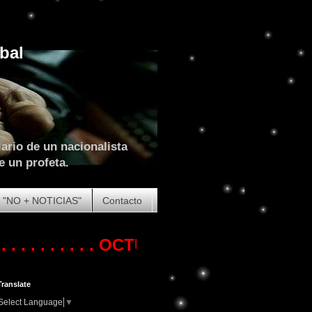
bal
ario de un nacionalista
e un profeta.
"NO + NOTICIAS"
Contacto
 . . . . .
OCTUBRE DE 2023. COMIENZA 
Translate
Select Language
▼