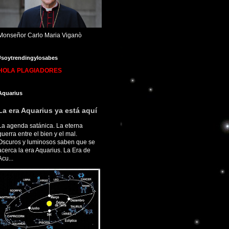
Monseñor Carlo Maria Viganò
#soytrendingylosabes
HOLA PLAGIADORES
Aquarius
La era Aquarius ya está aquí
La agenda satánica. La eterna
guerra entre el bien y el mal.
Oscuros y luminosos saben que se
acerca la era Aquarius. La Era de
Acu...