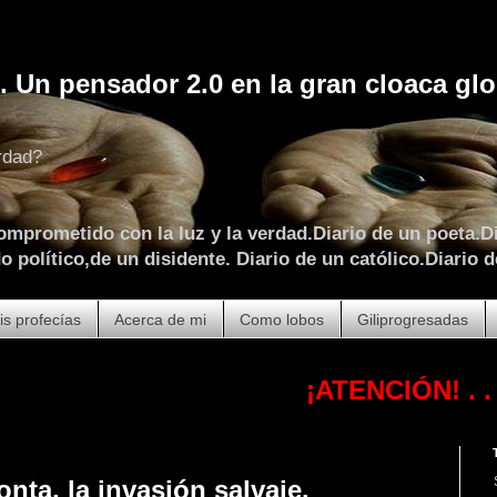
. Un pensador 2.0 en la gran cloaca glo
rdad?
omprometido con la luz y la verdad.Diario de un poeta.Di
 político,de un disidente. Diario de un católico.Diario d
is profecías
Acerca de mi
Como lobos
Giliprogresadas
¡ATENCIÓN!
. . . . . . .
onta, la invasión salvaje.