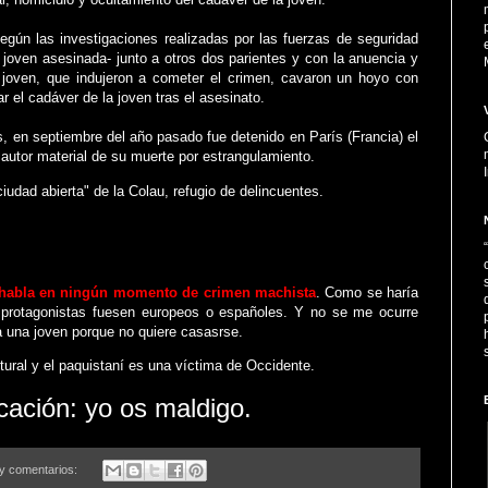
egún las investigaciones realizadas por las fuerzas de seguridad
la joven asesinada- junto a otros dos parientes y con la anuencia y
 joven, que indujeron a cometer el crimen, cavaron un hoyo con
r el cadáver de la joven tras el asesinato.
es, en septiembre del año pasado fue detenido en París (Francia) el
l autor material de su muerte por estrangulamiento.
ciudad abierta" de la Colau, refugio de delincuentes.
e habla en ningún momento de crimen machista
. Como se haría
s protagonistas fuesen europeos o españoles. Y no se me ocurre
 una joven porque no quiere casasrse.
tural y el paquistaní es una víctima de Occidente.
ación: yo os maldigo.
y comentarios: