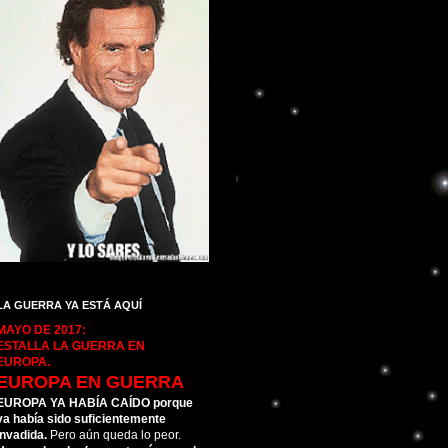
LA GUERRA YA ESTÁ AQUÍ
MAYO DE 2017:
ESTALLA LA GUERRA EN
EUROPA.
EUROPA EN GUERRA
EUROPA YA HABÍA CAÍDO porque
ya había sido suficientemente
invadida.
Pero aún queda lo peor.