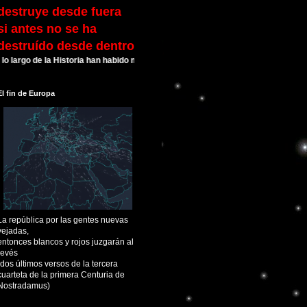
destruye desde fuera
si antes no se ha
destruído desde dentro
go de la Historia han habido muchas Civilizaciones que alcanzaron su esplendo
El fin de Europa
La república por las gentes nuevas
vejadas,
entonces blancos y rojos juzgarán al
revés
(dos últimos versos de la tercera
cuarteta de la primera Centuria de
Nostradamus)