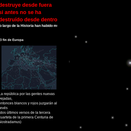
destruye desde fuera
si antes no se ha
destruído desde dentro
la Historia han habido muchas Civilizaciones que alcanzaron su esplendor y lu
El fin de Europa
La república por las gentes nuevas
vejadas,
entonces blancos y rojos juzgarán al
revés
(dos últimos versos de la tercera
cuarteta de la primera Centuria de
Nostradamus)