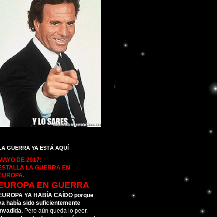
LA GUERRA YA ESTÁ AQUÍ
MAYO DE 2017:
ESTALLA LA GUERRA EN
EUROPA.
EUROPA EN GUERRA
EUROPA YA HABÍA CAÍDO porque
ya había sido suficientemente
invadida.
Pero aún queda lo peor.