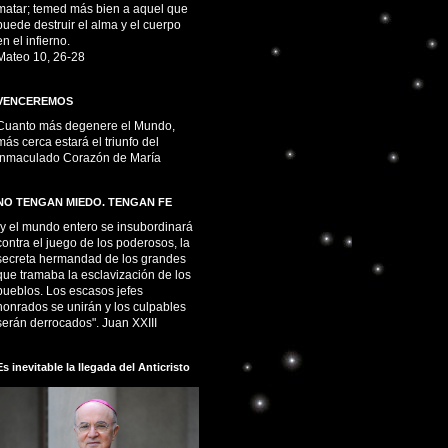
matar; temed más bien a aquel que
puede destruir el alma y el cuerpo
en el infierno.
Mateo 10, 26-28
VENCEREMOS
Cuanto más degenere el Mundo,
más cerca estará el triunfo del
Inmaculado Corazón de María
NO TENGAN MIEDO. TENGAN FE
“y el mundo entero se insubordinará
contra el juego de los poderosos, la
secreta hermandad de los grandes
que tramaba la esclavización de los
pueblos. Los escasos jefes
honrados se unirán y los culpables
serán derrocados". Juan XXIII
Es inevitable la llegada del Anticristo