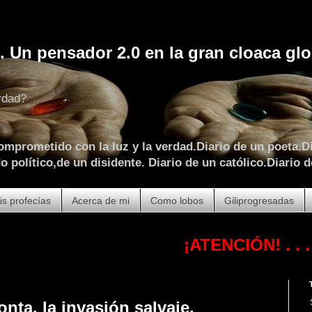
. Un pensador 2.0 en la gran cloaca glo
rdad?
omprometido con la luz y la verdad.Diario de un poeta.Di
 político,de un disidente. Diario de un católico.Diario d
is profecías
Acerca de mi
Como lobos
Giliprogresadas
¡ATENCIÓN!
. . . . . . . . . . .
onta, la invasión salvaje.