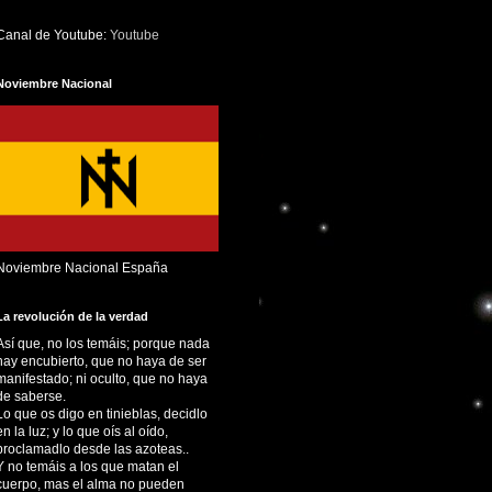
Canal de Youtube:
Youtube
Noviembre Nacional
Noviembre Nacional España
La revolución de la verdad
Así que, no los temáis; porque nada
hay encubierto, que no haya de ser
manifestado; ni oculto, que no haya
de saberse.
Lo que os digo en tinieblas, decidlo
en la luz; y lo que oís al oído,
proclamadlo desde las azoteas..
Y no temáis a los que matan el
cuerpo, mas el alma no pueden