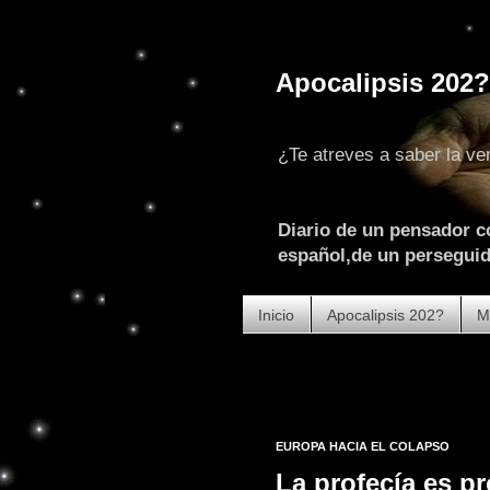
Apocalipsis 202?
¿Te atreves a saber la ve
Diario de un pensador c
español,de un perseguido
Inicio
Apocalipsis 202?
M
EUROPA HACIA EL COLAPSO
La profecía es pr