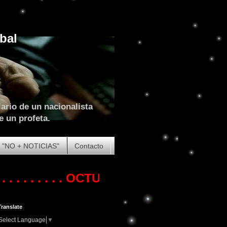
bal
ario de un nacionalista
e un profeta.
"NO + NOTICIAS"
Contacto
 .
OCTUBRE DE 2023. COMIENZA LA (G
Translate
Select Language
▼