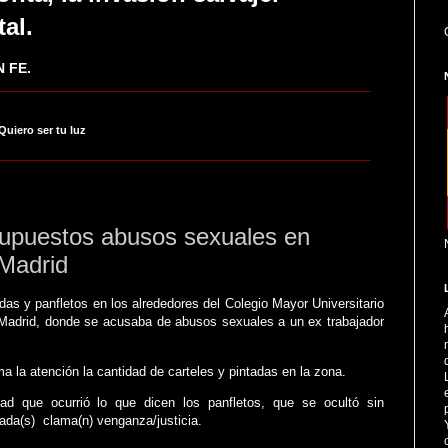
tal.
 FE.
_____________________________________________________
 Quiero ser tu luz
_____________________________________________________
upuestos abusos sexuales en
Madrid
as y panfletos en los alrededores del Colegio Mayor Universitario
, Madrid, donde se acusaba de abusos sexuales a un ex trabajador
ma la atención la cantidad de carteles y pintadas en la zona.
ad que ocurrió lo que dicen los panfletos, que se ocultó sin
ada(s) clama(n) venganza/justicia.