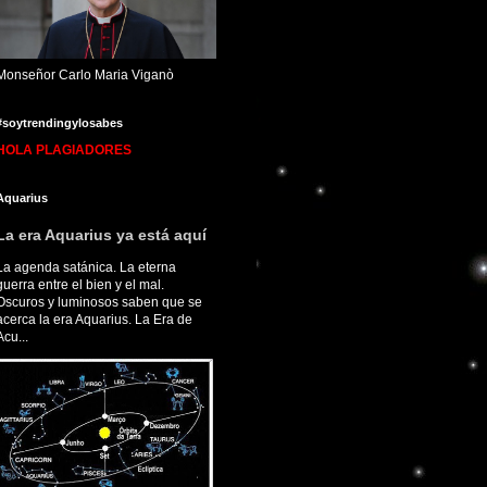
Monseñor Carlo Maria Viganò
#soytrendingylosabes
HOLA PLAGIADORES
Aquarius
La era Aquarius ya está aquí
La agenda satánica. La eterna
guerra entre el bien y el mal.
Oscuros y luminosos saben que se
acerca la era Aquarius. La Era de
Acu...