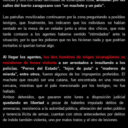
calles del barrio zaragozano con "un machete y un palo".
Las patrullas movilizadas continuaron por la zona preguntando a posibles
testigos, que finalmente, les indicaron que los individuos se habían
sentado en la mesa de un velador junto a otros dos chicos, que más
tarde contaron a los agentes haberse sentido "intimidados" ante la
situación, por lo que les pidieron que no les hicieran nada y que podrían
invitarlos si querían tomar algo.
Al llegar los agentes,
los dos hombres de origen nicaragüense se
resistieron de forma violenta
a ser arrestados e insultando a los
policías. "Perros del Estado", "hijos de puta" o "maderos de
mierda", entre otros
, fueron algunos de los improperios proferidos. El
machete que resultó ser una catana, fue encontrada en una maceta
cercana, mientras que el palo mencionado por los testigos, no fue
hallado.
Ambos detenidos, que pasaron este lunes a disposición judicial
quedando en libertad
a pesar de haberles imputado delitos de
amenazas, resistencia a la autoridad pública, alteración del orden público
y tenencia ilícita de armas, cuentan con otros antecedentes por delitos
de índole también violenta, uno por malos tratos y el otro de lesiones.