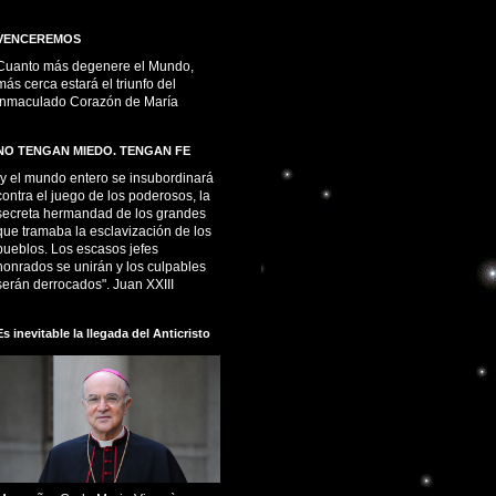
VENCEREMOS
Cuanto más degenere el Mundo,
más cerca estará el triunfo del
Inmaculado Corazón de María
NO TENGAN MIEDO. TENGAN FE
“y el mundo entero se insubordinará
contra el juego de los poderosos, la
secreta hermandad de los grandes
que tramaba la esclavización de los
pueblos. Los escasos jefes
honrados se unirán y los culpables
serán derrocados". Juan XXIII
Es inevitable la llegada del Anticristo