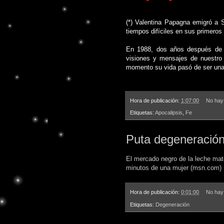
(*) Valentina Papagna emigró a 
tiempos difíciles en sus primeros
En 1988, dos años después de l
visiones y mensajes de nuestro
momento su vida pasó de ser una
Hora de publicación:
1:07:00
No hay
Etiquetas:
Apocalipsis
,
Fe
Puta degeneració
El mercado negro de la leche mat
minutos de una mujer (msn.com)
Hora de publicación:
0:01:00
No hay
Etiquetas:
Degeneración