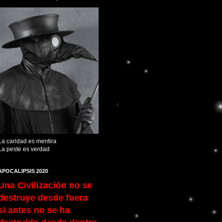
La caridad es mentira
La peste es verdad
APOCALIPSIS 2020
Una Civilización no se
destruye desde fuera
si antes no se ha