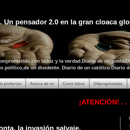
. Un pensador 2.0 en la gran cloaca glo
rdad?
omprometido con la luz y la verdad.Diario de un poeta.Di
 político,de un disidente. Diario de un católico.Diario d
is profecías
Acerca de mi
Como lobos
Giliprogresadas
¡ATENCIÓN!
. . . . . . . .
onta, la invasión salvaje.