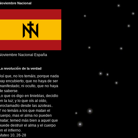
Noviembre Nacional
Noviembre Nacional España
La revolución de la verdad
Así que, no los temáis; porque nada
hay encubierto, que no haya de ser
manifestado; ni oculto, que no haya
de saberse.
Lo que os digo en tinieblas, decidlo
en la luz; y lo que oís al oído,
proclamadlo desde las azoteas..
Y no temáis a los que matan el
cuerpo, mas el alma no pueden
matar; temed más bien a aquel que
puede destruir el alma y el cuerpo
en el infierno.
Mateo 10, 26-28