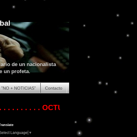
bal
ario de un nacionalista
e un profeta.
"NO + NOTICIAS"
Contacto
 . . . .
OCTUBRE DE 2023. COMIENZA LA
Translate
Select Language
▼