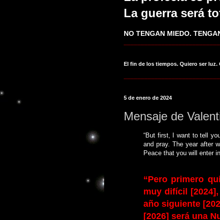
La guerra será to
NO TENGAN MIEDO. TENGAN
____________________________
El fin de los tiempos. Quiero ser luz.
____________________________
5 de enero de 2024
Mensaje de Valent
“But first, I want to tell y
and pray. The year after w
Peace that you will enter int
“Pero primero qui
muy difícil [2024],
año siguiente [202
[2026] será una Nu