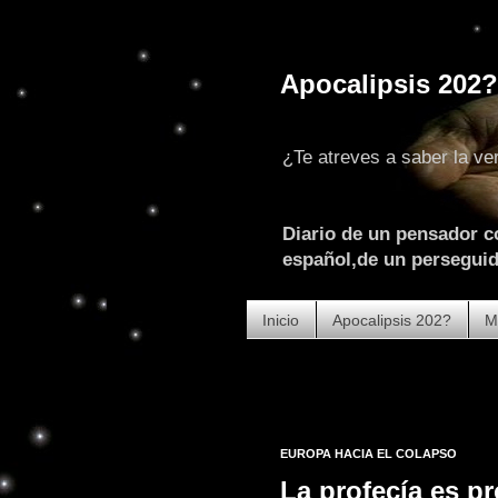
Apocalipsis 202?
¿Te atreves a saber la ve
Diario de un pensador c
español,de un perseguido
Inicio
Apocalipsis 202?
M
EUROPA HACIA EL COLAPSO
La profecía es pr