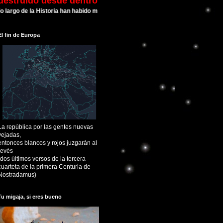
destruído desde dentro
 de la Historia han habido muchas Civilizaciones que alcanzaron su esplendor y
El fin de Europa
La república por las gentes nuevas
vejadas,
entonces blancos y rojos juzgarán al
revés
(dos últimos versos de la tercera
cuarteta de la primera Centuria de
Nostradamus)
Tu migaja, si eres bueno