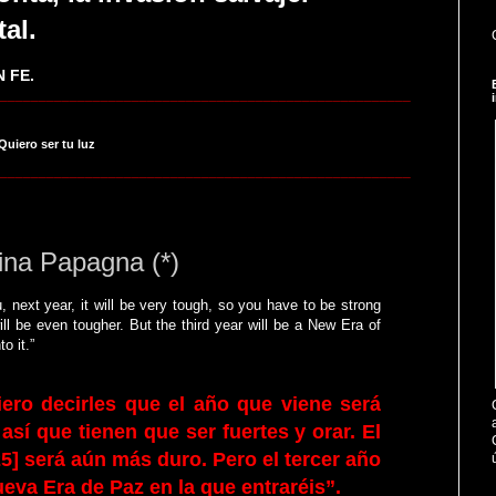
tal.
 FE.
_____________________________________________________
 Quiero ser tu luz
_____________________________________________________
ina Papagna (*)
ou, next year, it will be very tough, so you have to be strong
ill be even tougher. But the third year will be a New Era of
o it.”
ero decirles que el año que viene será
 así que tienen que ser fuertes y orar. El
5] será aún más duro. Pero el tercer año
eva Era de Paz en la que entraréis”.