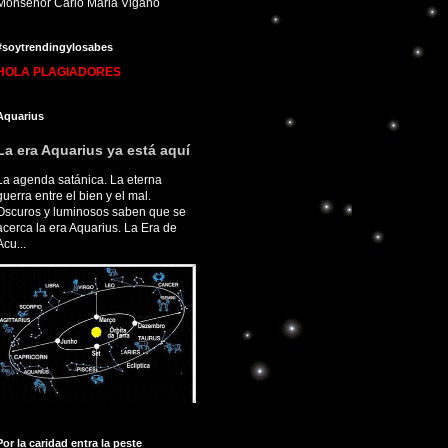
Monseñor Carlo Maria Viganò
#soytrendingylosabes
HOLA PLAGIADORES
Aquarius
La era Aquarius ya está aquí
La agenda satánica. La eterna
guerra entre el bien y el mal.
Oscuros y luminosos saben que se
acerca la era Aquarius. La Era de
Acu...
Por la caridad entra la peste