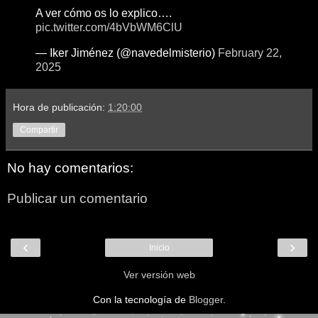
A ver cómo os lo explico….
pic.twitter.com/4bVbWM6ClU
— Iker Jiménez (@navedelmisterio)
February 22,
2025
Hora de publicación:
1:20:00
Compartir
No hay comentarios:
Publicar un comentario
‹
›
Inicio
Ver versión web
Con la tecnología de
Blogger
.