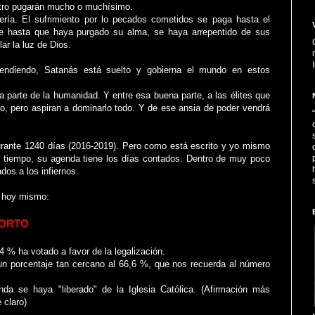
otro pugarán mucho o muchísimo.
tería. El sufrimiento por lo pecados cometidos se paga hasta el
de hasta que haya purgado su alma, se haya arrepentido de sus
ar la luz de Dios.
ndiendo, Satanás está suelto y gobierna el mundo en estos
 parte de la humanidad. Y entre esa buena parte, a las élites que
, pero aspiran a dominarlo todo. Y de ese ansia de poder vendrá
urante 1240 días (2016-2019). Pero como está escrito y yo mismo
e tiempo, su agenda tiene los días contados. Dentro de muy poco
os a los infiernos.
 hoy mismo:
BORTO
4 % ha votado a favor de la legalización.
un porcentaje tan cercano al 66,6 %, que nos recuerda al número
nda se haya "liberado" de la Iglesia Católica. (Afirmación más
 claro)