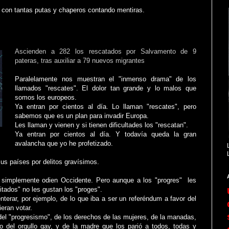
o con tantas putas y chaperos contando mentiras.
Ascienden a 282 los rescatados por Salvamento de 9
pateras, tras auxiliar a 79 nuevos migrantes
Paralelamente nos muestran el "inmenso drama" de los
llamados "rescates". El dolor tan grande y lo malos que
somos los europeos.
Ya entran por cientos al día. Lo llaman "rescates", pero
sabemos que es un plan para invadir Europa.
Les llaman y vienen y si tienen dificultades los "rescatan".
Ya entran por cientos al día. Y todavía queda la gran
avalancha que yo he profetizado.
s países por delitos gravísimos.
 simplemente odien Occidente. Pero aunque a los "progres" les
itados" no les gustan los "proges".
nterar, por ejemplo, de lo que iba a ser un referéndum a favor del
eran votar.
 del "progresismo", de los derechos de las mujeres, de la manadas,
o del orgullo gay, y de la madre que los parió a todos, todas y