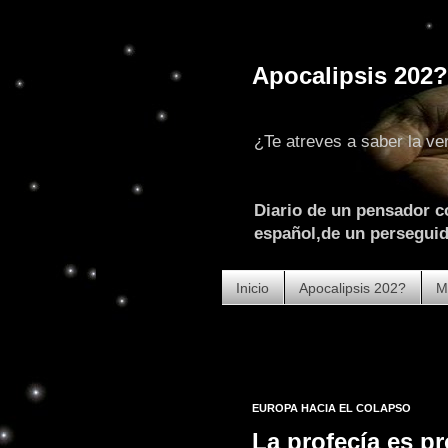
Apocalipsis 202?
¿Te atreves a saber la ve
Diario de un pensador c
español,de un perseguido
Inicio
Apocalipsis 202?
M
EUROPA HACIA EL COLAPSO
La profecía es pr