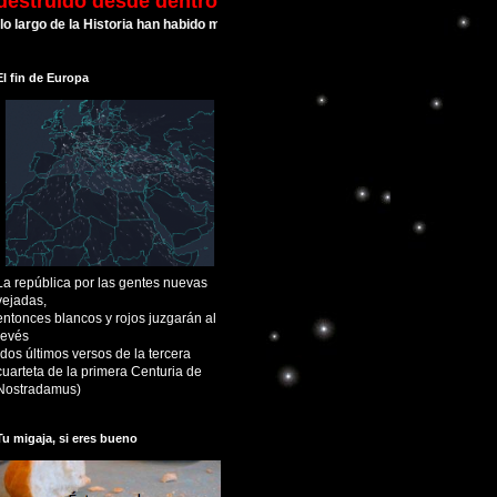
destruído desde dentro
o de la Historia han habido muchas Civilizaciones que alcanzaron su esplendor 
El fin de Europa
La república por las gentes nuevas
vejadas,
entonces blancos y rojos juzgarán al
revés
(dos últimos versos de la tercera
cuarteta de la primera Centuria de
Nostradamus)
Tu migaja, si eres bueno