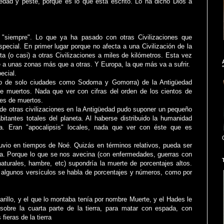
edad y peste, porque es lo que está escrito. Lo ha dicho Dios a
"siempre". Lo que ya ha pasado con otras Civilizaciones que
pecial. En primer lugar porque no afecta a una Civilización de la
a (o casi) a otras Civilizaciones a miles de kilómetros. Esta vez
e a unas zonas más que a otras. Y Europa, la que más va a sufrir.
pecial.
 (o de solo ciudades como Sodoma y Gomorra) de la Antigüedad
de muertos. Nada que ver con cifras del orden de los cientos de
nes de muertos.
 de otras civilizaciones en la Antigüedad pudo suponer un pequeño
bitantes totales del planeta. Al haberse distribuido la humanidad
a. Eran "apocalipsis" locales, nada que ver con éste que es
luvio en tiempos de Noé. Quizás en términos relativos, pueda ser
a. Porque lo que se nos avecina (con enfermedades, guerras con
aturales, hambre, etc) supondría la muerte de porcentajes altos.
n algunos versículos se habla de porcentajes y números, como por
arillo, y el que lo montaba tenía por nombre Muerte, y el Hades le
sobre la cuarta parte de la tierra, para matar con espada, con
ieras de la tierra