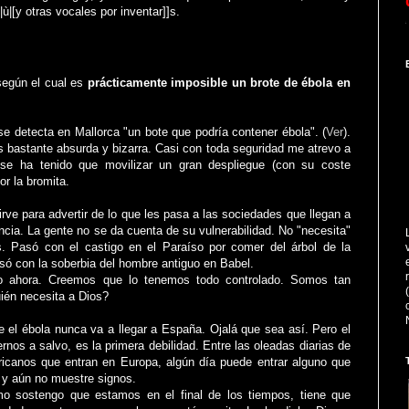
ì|ò|ù|[y otras vocales por inventar]]s.
A lo larg
egún el cual es
prácticamente imposible un brote de ébola en
e detecta en Mallorca "un bote que podría contener ébola". (
Ver
).
 es bastante absurda y bizarra. Casi con toda seguridad me atrevo a
se ha tenido que movilizar un gran despliegue (con su coste
r la bromita.
irve para advertir de lo que les pasa a las sociedades que llegan a
ncia. La gente no se da cuenta de su vulnerabilidad. No "necesita"
s. Pasó con el castigo en el Paraíso por comer del árbol de la
só con la soberbia del hombre antiguo en Babel.
o ahora. Creemos que lo tenemos todo controlado. Somos tan
ién necesita a Dios?
 el ébola nunca va a llegar a España. Ojalá que sea así. Pero el
rnos a salvo, es la primera debilidad. Entre las oleadas diarias de
ricanos que entran en Europa, algún día puede entrar alguno que
s y aún no muestre signos.
 sostengo que estamos en el final de los tiempos, tiene que