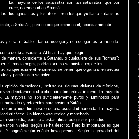
La mayoría de los satanistas son tan satanistas, que por
creer, no creen ni en Satanás.
stas, los agnósticos y los ateos...Son los que yo llamo satanistas
ente, a Satanás, pero no porque crean en él, necesariamente.
os y otra al Diablo. Has de escoger y no escoger, es, a menudo,
omo decía Jesucristo. Al final, hay que elegir.
de manera consciente a Satanás, o cualquiera de sus "formas":
uerte", magia negra, podrían ser los satanistas explícitos.
e, aunque existe el fenómeno, se tienen que organizar en sectas
ística y parafernalia satánica.
 la opinión de teólogos, incluso de algunas visiones de místicos,
 van directamente al cielo o directamente al infierno. La mayoría
io. La mayoría no son suficientemente puros y luminosos para
ni malvados y retorcidos para ansiar a Satán.
 de un blanco luminoso o de una oscuridad horrenda. La mayoría
sidad grisácea. Un blanco oscurecido y manchado.
ita misericordia, permite a estas almas purgar sus pecados.
ne varios niveles, según se ha descrito. Pero lo importante es que
s. Y pagará según cuánto haya pecado. Según la gravedad del