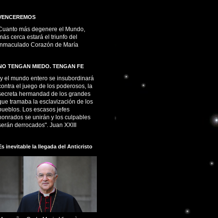
VENCEREMOS
Cuanto más degenere el Mundo,
más cerca estará el triunfo del
Inmaculado Corazón de María
NO TENGAN MIEDO. TENGAN FE
“y el mundo entero se insubordinará
contra el juego de los poderosos, la
secreta hermandad de los grandes
que tramaba la esclavización de los
pueblos. Los escasos jefes
honrados se unirán y los culpables
serán derrocados". Juan XXIII
Es inevitable la llegada del Anticristo