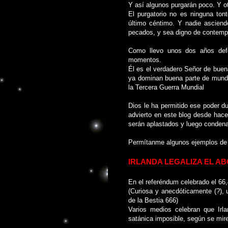
Y así algunos purgarán poco. Y 
El purgatorio no es ninguna ton
último céntimo. Y nadie ascien
pecados, y sea digno de contempl
Como llevo unos dos años defe
momentos.
Él es el verdadero Señor de buena
ya dominan buena parte de mundo
la Tercera Guerra Mundial
Dios le ha permitido ese poder d
advierto en este blog desde hac
serán aplastados y luego condenad
Permítanme algunos ejemplos de
IRLANDA LEGALIZA EL A
En el referéndum celebrado el 66,
(Curiosa y anecdóticamente (?), 
de la Bestia 666)
Varios medios celebran que Irla
satánica imposible, según se mire