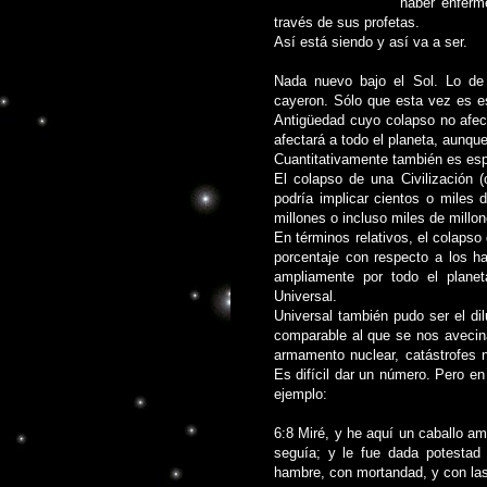
haber enferm
través de sus profetas.
Así está siendo y así va a ser.
Nada nuevo bajo el Sol. Lo de 
cayeron. Sólo que esta vez es es
Antigüedad cuyo colapso no afect
afectará a todo el planeta, aunqu
Cuantitativamente también es es
El colapso de una Civilización
podría implicar cientos o miles 
millones o incluso miles de millo
En términos relativos, el colapso
porcentaje con respecto a los ha
ampliamente por todo el planet
Universal.
Universal también pudo ser el di
comparable al que se nos avecin
armamento nuclear, catástrofes n
Es difícil dar un número. Pero e
ejemplo:
6:8 Miré, y he aquí un caballo am
seguía; y le fue dada potestad 
hambre, con mortandad, y con las f