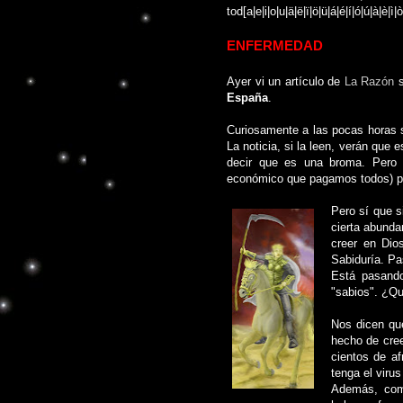
tod[a|e|i|o|u|ä|ë|ï|ö|ü|á|é|í|ó|ú|à|è|
ENFERMEDAD
Ayer vi un artículo de
La Razón
s
España
.
Curiosamente a las pocas horas s
La noticia, si la leen, verán que
decir que es una broma. Pero 
económico que pagamos todos) po
Pero sí que s
cierta abunda
creer en Dio
Sabiduría. Pa
Está pasand
"sabios". ¿Qu
Nos dicen que
hecho de cree
cientos de af
tenga el viru
Además, como