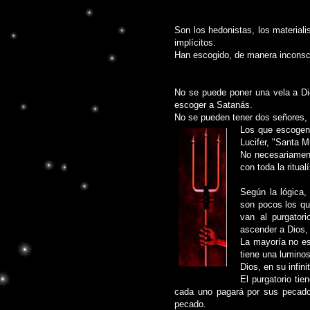
Son los hedonistas, los materiali
implícitos.
Han escogido, de manera inconsci
No se puede poner una vela a Di
escoger a Satanás.
No se pueden tener dos señores, c
Los que escogen 
Lucifer, "Santa M
No necesariament
con toda la ritual
Según la lógica,
son pocos los que
van al purgator
ascender a Dios, 
La mayoría no es
tiene una lumino
Dios, en su infin
El purgatorio tie
cada uno pagará por sus pecado
pecado.