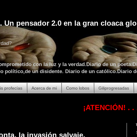
. Un pensador 2.0 en la gran cloaca glo
rdad?
omprometido con la luz y la verdad.Diario de un poeta.Di
 político,de un disidente. Diario de un católico.Diario d
is profecías
Acerca de mi
Como lobos
Giliprogresadas
¡ATENCIÓN!
. . . . . . . .
onta, la invasión salvaje.