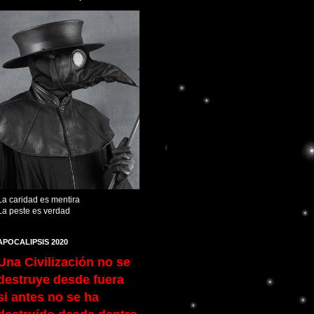
La caridad es mentira
La peste es verdad
APOCALIPSIS 2020
Una Civilización no se
destruye desde fuera
si antes no se ha