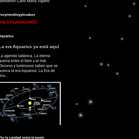
Monseñor Carlo Maria Viganò
#soytrendingylosabes
HOLA PLAGIADORES
Aquarius
La era Aquarius ya está aquí
La agenda satánica. La eterna
guerra entre el bien y el mal.
Oscuros y luminosos saben que se
acerca la era Aquarius. La Era de
Acu...
Por la caridad entra la peste