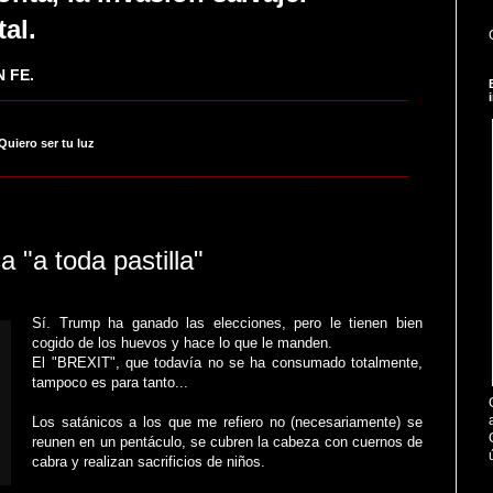
tal.
 FE.
_____________________________________________________
 Quiero ser tu luz
_____________________________________________________
 "a toda pastilla"
Sí. Trump ha ganado las elecciones, pero le tienen bien
cogido de los huevos y hace lo que le manden.
El "BREXIT", que todavía no se ha consumado totalmente,
tampoco es para tanto...
Los satánicos a los que me refiero no (necesariamente) se
reunen en un pentáculo, se cubren la cabeza con cuernos de
cabra y realizan sacrificios de niños.