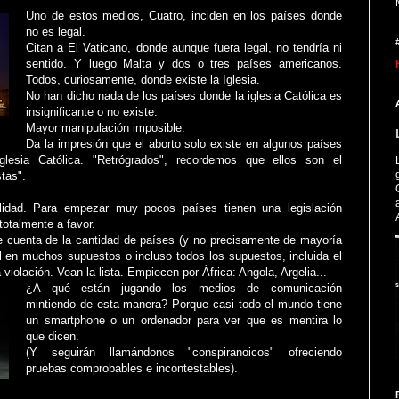
Uno de estos medios, Cuatro, inciden en los países donde
no es legal.
Citan a El Vaticano, donde aunque fuera legal, no tendría ni
sentido. Y luego Malta y dos o tres países americanos.
Todos, curiosamente, donde existe la Iglesia.
No han dicho nada de los países donde la iglesia Católica es
insignificante o no existe.
Mayor manipulación imposible.
Da la impresión que el aborto solo existe en algunos países
glesia Católica. "Retrógrados", recordemos que ellos son el
stas".
lidad. Para empezar muy pocos países tienen una legislación
totalmente a favor.
 cuenta de la cantidad de países (y no precisamente de mayoría
al en muchos supuestos o incluso todos los supuestos, incluida el
 violación. Vean la lista. Empiecen por África: Angola, Argelia...
¿A qué están jugando los medios de comunicación
mintiendo de esta manera? Porque casi todo el mundo tiene
un smartphone o un ordenador para ver que es mentira lo
que dicen.
(Y seguirán llamándonos "conspiranoicos" ofreciendo
pruebas comprobables e incontestables).