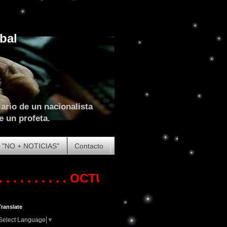
bal
ario de un nacionalista
e un profeta.
"NO + NOTICIAS"
Contacto
 . . . .
OCTUBRE DE 2023. COMIENZA L
Translate
Select Language
▼