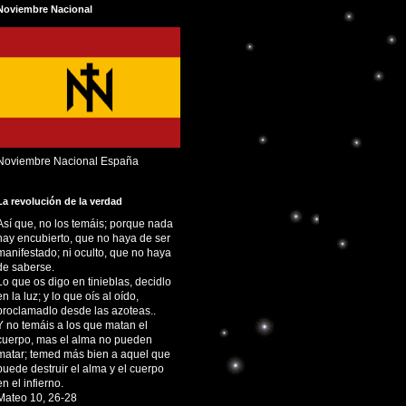
Noviembre Nacional
Noviembre Nacional España
La revolución de la verdad
Así que, no los temáis; porque nada
hay encubierto, que no haya de ser
manifestado; ni oculto, que no haya
de saberse.
Lo que os digo en tinieblas, decidlo
en la luz; y lo que oís al oído,
proclamadlo desde las azoteas..
Y no temáis a los que matan el
cuerpo, mas el alma no pueden
matar; temed más bien a aquel que
puede destruir el alma y el cuerpo
en el infierno.
Mateo 10, 26-28