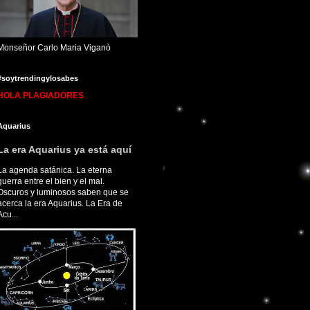
Monseñor Carlo Maria Viganò
#soytrendingylosabes
HOLA PLAGIADORES
Aquarius
La era Aquarius ya está aquí
La agenda satánica. La eterna
guerra entre el bien y el mal.
Oscuros y luminosos saben que se
acerca la era Aquarius. La Era de
Acu...