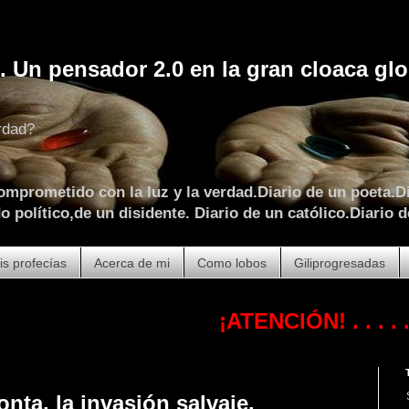
. Un pensador 2.0 en la gran cloaca glo
rdad?
omprometido con la luz y la verdad.Diario de un poeta.Di
 político,de un disidente. Diario de un católico.Diario d
is profecías
Acerca de mi
Como lobos
Giliprogresadas
¡ATENCIÓN!
. . . . . . . . . .
onta, la invasión salvaje.