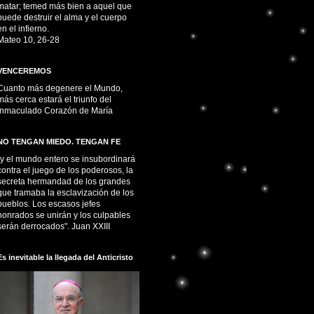
matar; temed más bien a aquel que
puede destruir el alma y el cuerpo
en el infierno.
Mateo 10, 26-28
VENCEREMOS
Cuanto más degenere el Mundo,
más cerca estará el triunfo del
Inmaculado Corazón de María
NO TENGAN MIEDO. TENGAN FE
“y el mundo entero se insubordinará
contra el juego de los poderosos, la
secreta hermandad de los grandes
que tramaba la esclavización de los
pueblos. Los escasos jefes
honrados se unirán y los culpables
serán derrocados". Juan XXIII
Es inevitable la llegada del Anticristo