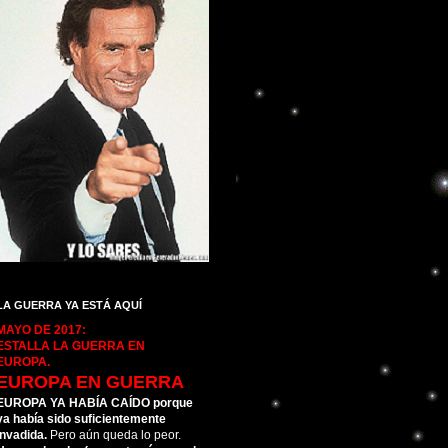
LA GUERRA YA ESTÁ AQUÍ
MAYO DE 2017:
ESTALLA LA GUERRA EN
EUROPA.
EUROPA EN GUERRA
EUROPA YA HABÍA CAÍDO porque
ya había sido suficientemente
invadida.
Pero aún queda lo peor.