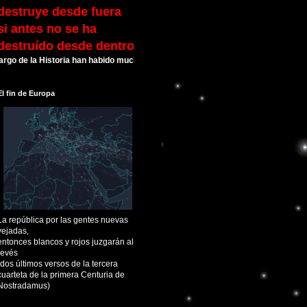
destruye desde fuera
si antes no se ha
destruído desde dentro
e la Historia han habido muchas Civilizaciones que alcanzaron su esplendor y 
El fin de Europa
La república por las gentes nuevas
vejadas,
entonces blancos y rojos juzgarán al
revés
(dos últimos versos de la tercera
cuarteta de la primera Centuria de
Nostradamus)