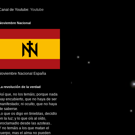
Canal de Youtube:
Youtube
Noviembre Nacional
Noviembre Nacional España
La revolución de la verdad
Así que, no los temáis; porque nada
hay encubierto, que no haya de ser
manifestado; ni oculto, que no haya
de saberse.
Lo que os digo en tinieblas, decidlo
en la luz; y lo que oís al oído,
proclamadlo desde las azoteas..
Y no temáis a los que matan el
cuerpo, mas el alma no pueden