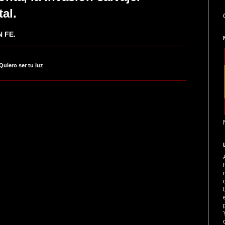
tal.
 FE.
_____________________________________________________
 Quiero ser tu luz
_____________________________________________________