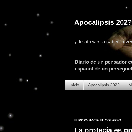
Apocalipsis 202?
¿Te atreves a saber la ve
Diario de un pensador c
español,de un perseguido
Inicio
Apocalipsis 202?
M
EUROPA HACIA EL COLAPSO
La profecía es pr