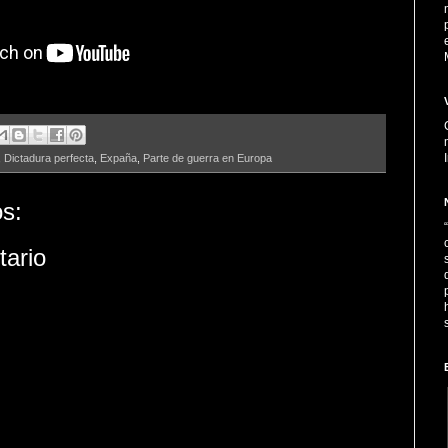
,
Dictadura perfecta
,
Expaña
,
Parte de guerra en Europa
s:
tario