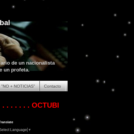
bal
ario de un nacionalista
e un profeta.
"NO + NOTICIAS"
Contacto
 . .
OCTUBRE DE 2023. COMIENZA LA 
Translate
Select Language
▼