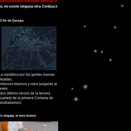
destruído desde dentro
iste ninguna otra Civilización que haya hecho tantos esfuerzos para suicidarse de un
El fin de Europa
La república por las gentes nuevas
vejadas,
entonces blancos y rojos juzgarán al
revés
(dos últimos versos de la tercera
cuarteta de la primera Centuria de
Nostradamus)
Tu migaja, si eres bueno