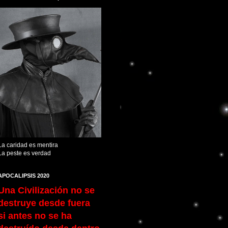
La caridad es mentira
La peste es verdad
APOCALIPSIS 2020
Una Civilización no se
destruye desde fuera
si antes no se ha