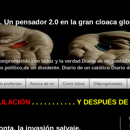
. Un pensador 2.0 en la gran cloaca glo
rdad?
omprometido con la luz y la verdad.Diario de un poeta.Di
 político,de un disidente. Diario de un católico.Diario d
is profecías
Acerca de mi
Como lobos
Giliprogresadas
ÓN
. . . . . . . . . . .
Y DESPUÉS DE OCT
onta, la invasión salvaje.