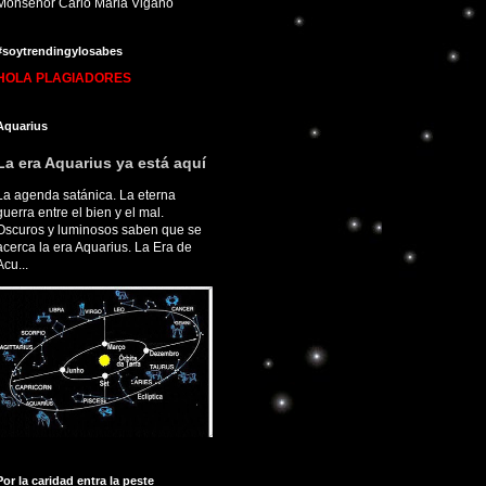
Monseñor Carlo Maria Viganò
#soytrendingylosabes
HOLA PLAGIADORES
Aquarius
La era Aquarius ya está aquí
La agenda satánica. La eterna
guerra entre el bien y el mal.
Oscuros y luminosos saben que se
acerca la era Aquarius. La Era de
Acu...
Por la caridad entra la peste