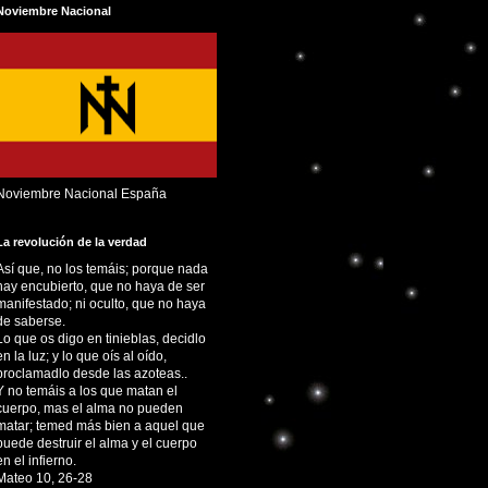
Noviembre Nacional
Noviembre Nacional España
La revolución de la verdad
Así que, no los temáis; porque nada
hay encubierto, que no haya de ser
manifestado; ni oculto, que no haya
de saberse.
Lo que os digo en tinieblas, decidlo
en la luz; y lo que oís al oído,
proclamadlo desde las azoteas..
Y no temáis a los que matan el
cuerpo, mas el alma no pueden
matar; temed más bien a aquel que
puede destruir el alma y el cuerpo
en el infierno.
Mateo 10, 26-28