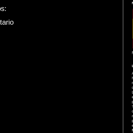
s:
tario