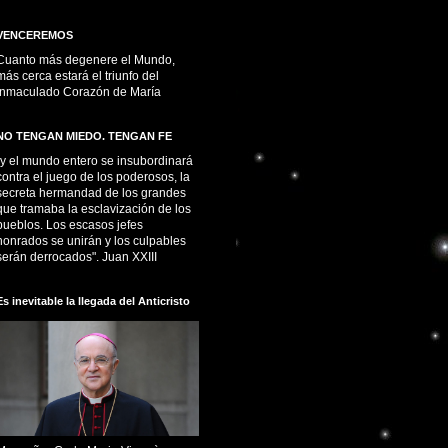
VENCEREMOS
Cuanto más degenere el Mundo,
más cerca estará el triunfo del
Inmaculado Corazón de María
NO TENGAN MIEDO. TENGAN FE
“y el mundo entero se insubordinará
contra el juego de los poderosos, la
secreta hermandad de los grandes
que tramaba la esclavización de los
pueblos. Los escasos jefes
honrados se unirán y los culpables
serán derrocados". Juan XXIII
Es inevitable la llegada del Anticristo