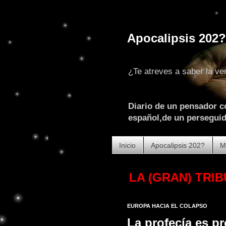
Apocalipsis 202?
¿Te atreves a saber la ve
Diario de un pensador c
español,de un perseguido
Inicio
Apocalipsis 202?
M
23. COMIENZA LA (GRAN) TRIBULACI
EUROPA HACIA EL COLAPSO
La profecía es pr