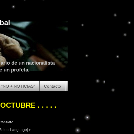
bal
ario de un nacionalista
e un profeta.
"NO + NOTICIAS"
Contacto
UBRE
. . . . . . . . . . . .
NOVIEMBRE NACIO
Translate
Select Language
▼