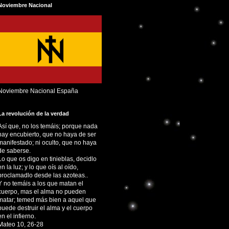
Noviembre Nacional
Noviembre Nacional España
La revolución de la verdad
Así que, no los temáis; porque nada
hay encubierto, que no haya de ser
manifestado; ni oculto, que no haya
de saberse.
Lo que os digo en tinieblas, decidlo
en la luz; y lo que oís al oído,
proclamadlo desde las azoteas..
Y no temáis a los que matan el
cuerpo, mas el alma no pueden
matar; temed más bien a aquel que
puede destruir el alma y el cuerpo
en el infierno.
Mateo 10, 26-28