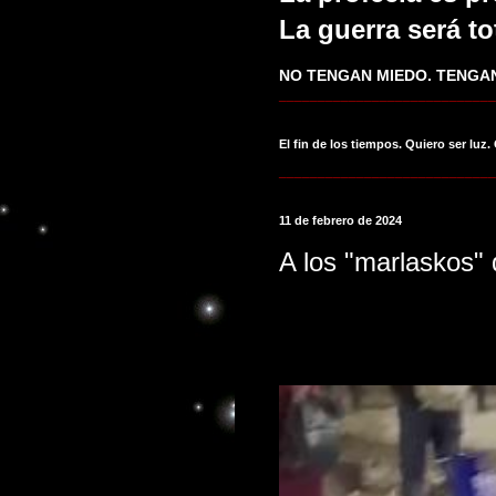
La guerra será to
NO TENGAN MIEDO. TENGAN
____________________________
El fin de los tiempos. Quiero ser luz.
____________________________
11 de febrero de 2024
A los "marlaskos" 