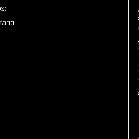
s:
tario