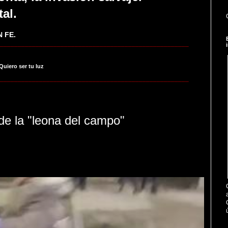
tal.
 FE.
_____________________________________________________
 Quiero ser tu luz
_____________________________________________________
de la "leona del campo"