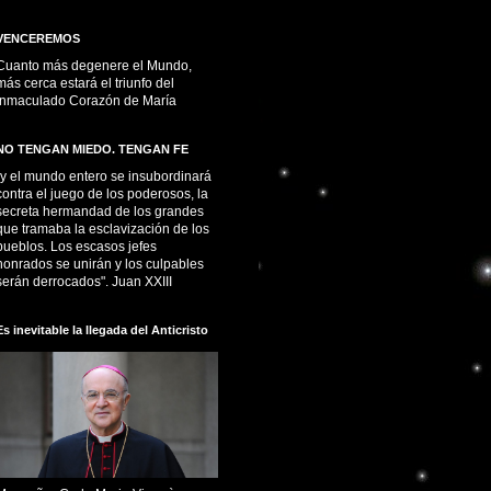
VENCEREMOS
Cuanto más degenere el Mundo,
más cerca estará el triunfo del
Inmaculado Corazón de María
NO TENGAN MIEDO. TENGAN FE
“y el mundo entero se insubordinará
contra el juego de los poderosos, la
secreta hermandad de los grandes
que tramaba la esclavización de los
pueblos. Los escasos jefes
honrados se unirán y los culpables
serán derrocados". Juan XXIII
Es inevitable la llegada del Anticristo