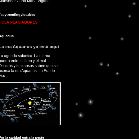
Monseñor Carlo Maria Viganò
#soytrendingylosabes
HOLA PLAGIADORES
Aquarius
La era Aquarius ya está aquí
La agenda satánica. La eterna
guerra entre el bien y el mal.
Oscuros y luminosos saben que se
acerca la era Aquarius. La Era de
Acu...
Por la caridad entra la peste