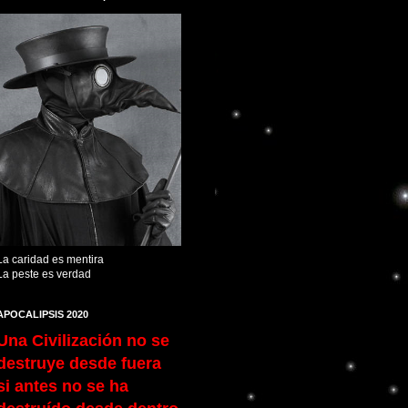
La caridad es mentira
La peste es verdad
APOCALIPSIS 2020
Una Civilización no se
destruye desde fuera
si antes no se ha