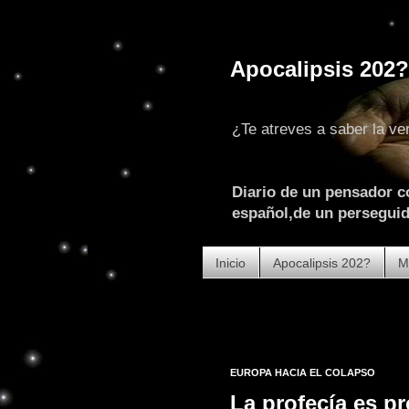
Apocalipsis 202?
¿Te atreves a saber la ve
Diario de un pensador c
español,de un perseguido
Inicio
Apocalipsis 202?
M
EUROPA HACIA EL COLAPSO
La profecía es pr