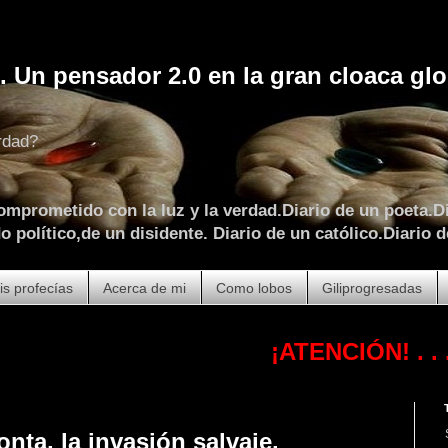
. Un pensador 2.0 en la gran cloaca glo
rdad?
omprometido con la luz y la verdad.Diario de un poeta.Di
 político,de un disidente. Diario de un católico.Diario d
is profecías
Acerca de mi
Como lobos
Giliprogresadas
¡ATENCIÓN!
. . . . . . . .
onta, la invasión salvaje.