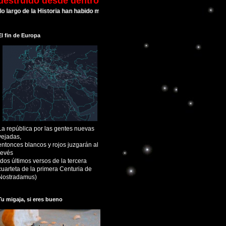
destruído desde dentro
o de la Historia han habido muchas Civilizaciones que alcanzaron su esplendor 
El fin de Europa
La república por las gentes nuevas
vejadas,
entonces blancos y rojos juzgarán al
revés
(dos últimos versos de la tercera
cuarteta de la primera Centuria de
Nostradamus)
Tu migaja, si eres bueno