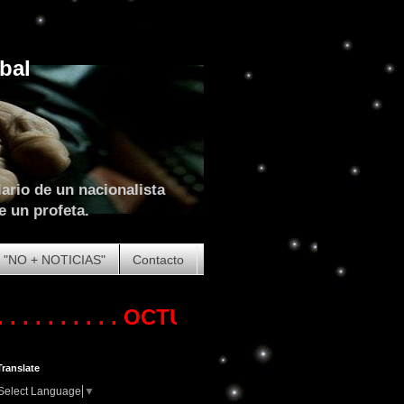
bal
ario de un nacionalista
e un profeta.
"NO + NOTICIAS"
Contacto
 . . . .
OCTUBRE DE 2023. COMIENZA L
Translate
Select Language
▼