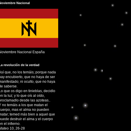
Noviembre Nacional
Noviembre Nacional España
La revolución de la verdad
Así que, no los temáis; porque nada
hay encubierto, que no haya de ser
manifestado; ni oculto, que no haya
de saberse.
Lo que os digo en tinieblas, decidlo
en la luz; y lo que oís al oído,
proclamadlo desde las azoteas..
Y no temáis a los que matan el
cuerpo, mas el alma no pueden
matar; temed más bien a aquel que
puede destruir el alma y el cuerpo
en el infierno.
Mateo 10, 26-28