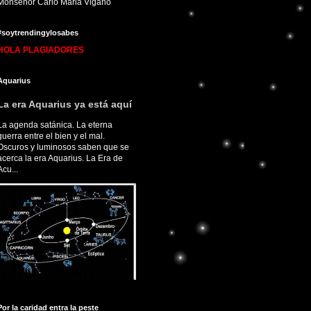
Monseñor Carlo Maria Viganò
#soytrendingylosabes
HOLA PLAGIADORES
Aquarius
La era Aquarius ya está aquí
La agenda satánica. La eterna
guerra entre el bien y el mal.
Oscuros y luminosos saben que se
acerca la era Aquarius. La Era de
Acu...
Por la caridad entra la peste