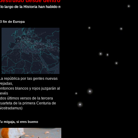
destruído desde dentro
go de la Historia han habido muchas Civilizaciones que alcanzaron su esplendor
El fin de Europa
La república por las gentes nuevas
vejadas,
entonces blancos y rojos juzgarán al
revés
(dos últimos versos de la tercera
cuarteta de la primera Centuria de
Nostradamus)
Tu migaja, si eres bueno