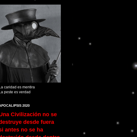
La caridad es mentira
La peste es verdad
APOCALIPSIS 2020
Una Civilización no se
destruye desde fuera
si antes no se ha