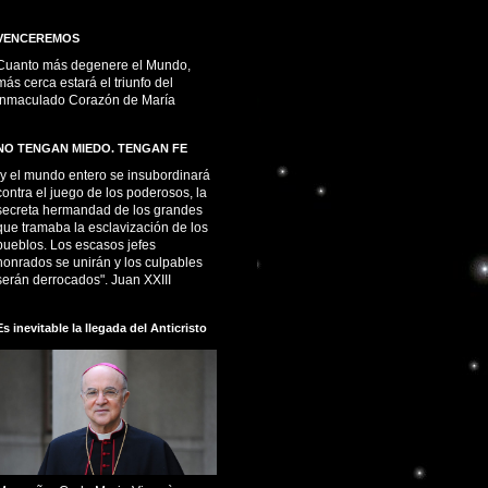
VENCEREMOS
Cuanto más degenere el Mundo,
más cerca estará el triunfo del
Inmaculado Corazón de María
NO TENGAN MIEDO. TENGAN FE
“y el mundo entero se insubordinará
contra el juego de los poderosos, la
secreta hermandad de los grandes
que tramaba la esclavización de los
pueblos. Los escasos jefes
honrados se unirán y los culpables
serán derrocados". Juan XXIII
Es inevitable la llegada del Anticristo