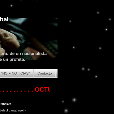
bal
ario de un nacionalista
e un profeta.
"NO + NOTICIAS"
Contacto
. . . . .
OCTUBRE DE 2023. COMIENZA L
Translate
Select Language
▼