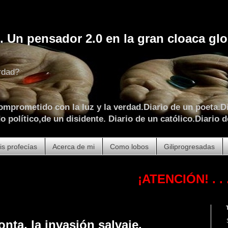
. Un pensador 2.0 en la gran cloaca glo
rdad?
omprometido con la luz y la verdad.Diario de un poeta.Di
 político,de un disidente. Diario de un católico.Diario d
is profecías
Acerca de mi
Como lobos
Giliprogresadas
¡ATENCIÓN!
. . . . . . . 
onta, la invasión salvaje.