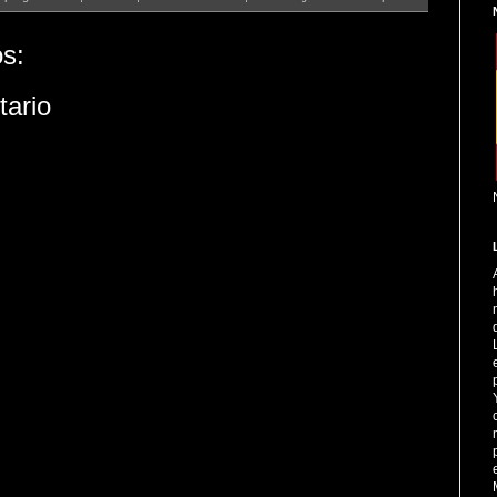
s:
tario