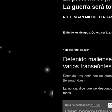
La guerra será to
NO TENGAN MIEDO. TENGAN
____________________________
El fin de los tiempos. Quiero ser luz.
____________________________
4 de febrero de 2024
Detenido maliense 
varios transeúntes
Detenido tras herir con un arma
(telemadrid.es)
La noticia dice que se desconoc
todos.
Hora de publicación:
3:31:00
Etiquetas:
Degeneración
,
Dictadura de