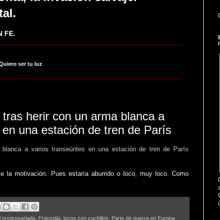
tal.
 FE.
_____________________________________________________
 Quiero ser tu luz
_____________________________________________________
tras herir con un arma blanca a
 en una estación de tren de París
 blanca a varios transeúntes en una estación de tren de París
e la motivación. Pues estaría aburrido o loco, muy loco. Como
l progresariado
,
Francidia
,
locos con cuchillos
,
Parte de guerra en Europa