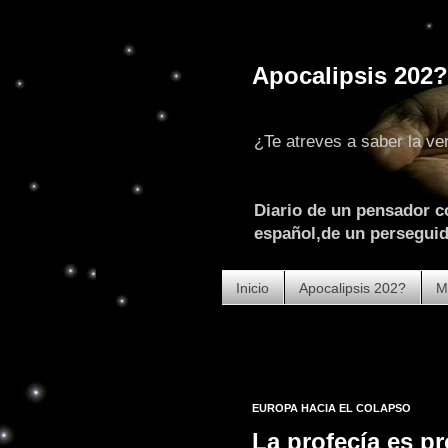
Apocalipsis 202?
¿Te atreves a saber la ve
Diario de un pensador c
español,de un perseguido
Inicio
Apocalipsis 202?
M
EUROPA HACIA EL COLAPSO
La profecía es pr