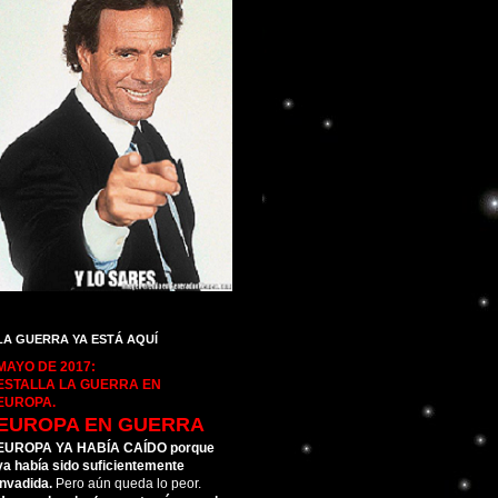
LA GUERRA YA ESTÁ AQUÍ
MAYO DE 2017:
ESTALLA LA GUERRA EN
EUROPA.
EUROPA EN GUERRA
EUROPA YA HABÍA CAÍDO porque
ya había sido suficientemente
invadida.
Pero aún queda lo peor.