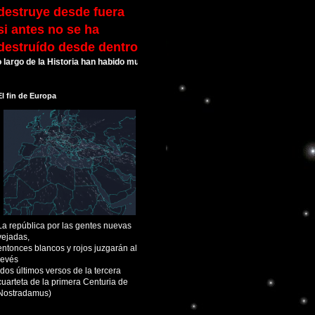
destruye desde fuera
si antes no se ha
destruído desde dentro
de la Historia han habido muchas Civilizaciones que alcanzaron su esplendor y
El fin de Europa
La república por las gentes nuevas
vejadas,
entonces blancos y rojos juzgarán al
revés
(dos últimos versos de la tercera
cuarteta de la primera Centuria de
Nostradamus)