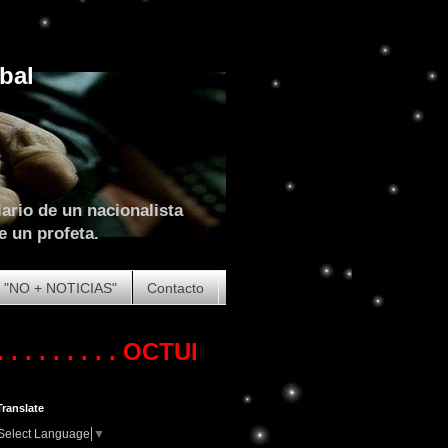
bal
ario de un nacionalista
e un profeta.
"NO + NOTICIAS"
Contacto
 . . .
OCTUBRE DE 2023. COMIENZA LA
Translate
Select Language
▼