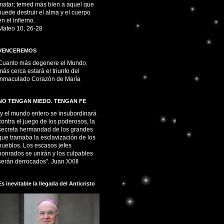
matar; temed más bien a aquel que
puede destruir el alma y el cuerpo
en el infierno.
Mateo 10, 26-28
VENCEREMOS
Cuanto más degenere el Mundo,
más cerca estará el triunfo del
Inmaculado Corazón de María
NO TENGAN MIEDO. TENGAN FE
“y el mundo entero se insubordinará
contra el juego de los poderosos, la
secreta hermandad de los grandes
que tramaba la esclavización de los
pueblos. Los escasos jefes
honrados se unirán y los culpables
serán derrocados". Juan XXIII
Es inevitable la llegada del Anticristo