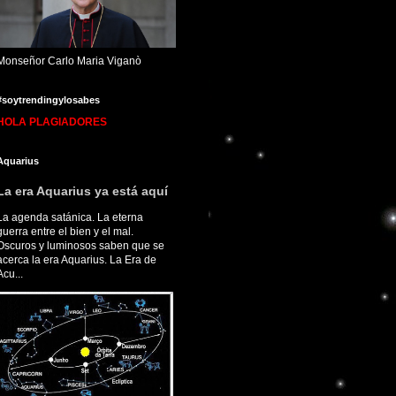
Monseñor Carlo Maria Viganò
#soytrendingylosabes
HOLA PLAGIADORES
Aquarius
La era Aquarius ya está aquí
La agenda satánica. La eterna
guerra entre el bien y el mal.
Oscuros y luminosos saben que se
acerca la era Aquarius. La Era de
Acu...