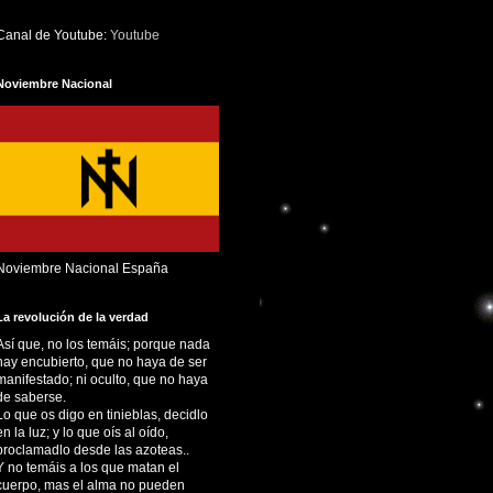
Canal de Youtube:
Youtube
Noviembre Nacional
Noviembre Nacional España
La revolución de la verdad
Así que, no los temáis; porque nada
hay encubierto, que no haya de ser
manifestado; ni oculto, que no haya
de saberse.
Lo que os digo en tinieblas, decidlo
en la luz; y lo que oís al oído,
proclamadlo desde las azoteas..
Y no temáis a los que matan el
cuerpo, mas el alma no pueden