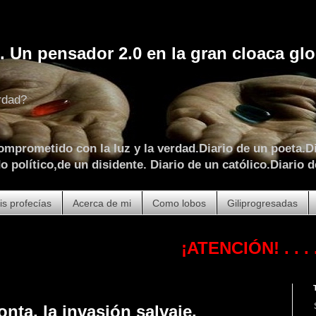
. Un pensador 2.0 en la gran cloaca glo
rdad?
omprometido con la luz y la verdad.Diario de un poeta.Di
 político,de un disidente. Diario de un católico.Diario d
is profecías
Acerca de mi
Como lobos
Giliprogresadas
¡ATENCIÓN!
. . . . . . . . .
onta, la invasión salvaje.