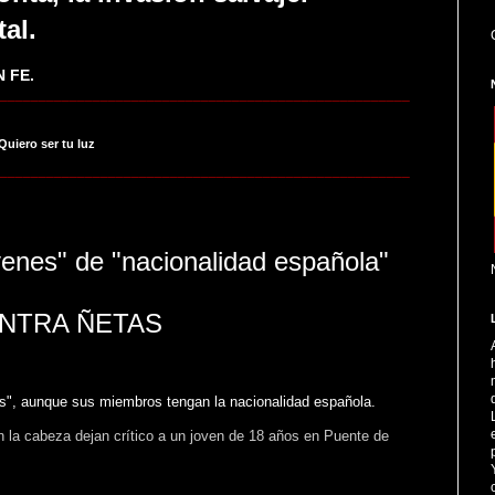
tal.
 FE.
_____________________________________________________
 Quiero ser tu luz
_____________________________________________________
venes" de "nacionalidad española"
ONTRA ÑETAS
as", aunque sus miembros tengan la nacionalidad española.
 la cabeza dejan crítico a un joven de 18 años en Puente de