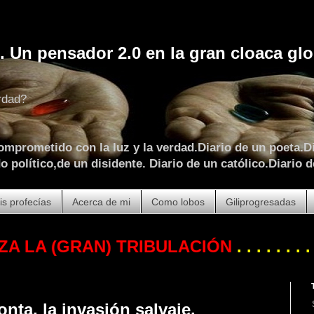
. Un pensador 2.0 en la gran cloaca glo
rdad?
omprometido con la luz y la verdad.Diario de un poeta.Di
 político,de un disidente. Diario de un católico.Diario d
is profecías
Acerca de mi
Como lobos
Giliprogresadas
 (GRAN) TRIBULACIÓN
. . . . . . . . . . .
Y 
onta, la invasión salvaje.