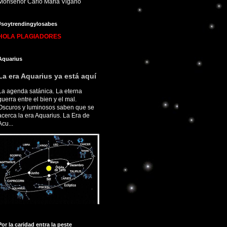
Monseñor Carlo Maria Viganò
#soytrendingylosabes
HOLA PLAGIADORES
Aquarius
La era Aquarius ya está aquí
La agenda satánica. La eterna
guerra entre el bien y el mal.
Oscuros y luminosos saben que se
acerca la era Aquarius. La Era de
Acu...
Por la caridad entra la peste