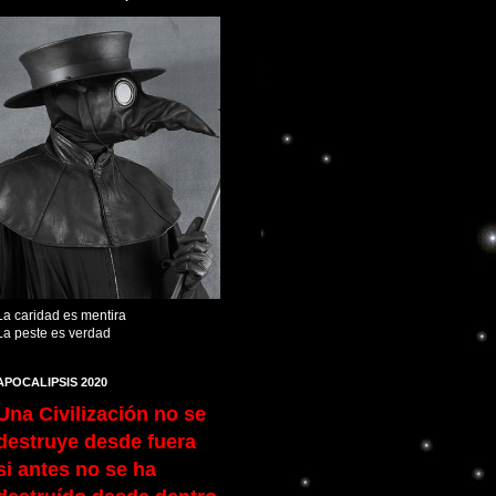
La caridad es mentira
La peste es verdad
APOCALIPSIS 2020
Una Civilización no se
destruye desde fuera
si antes no se ha