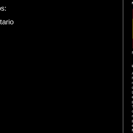
s:
tario