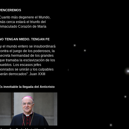
VENCEREMOS
Cuanto más degenere el Mundo,
más cerca estará el triunfo del
Inmaculado Corazón de María
NO TENGAN MIEDO. TENGAN FE
“y el mundo entero se insubordinará
contra el juego de los poderosos, la
secreta hermandad de los grandes
que tramaba la esclavización de los
pueblos. Los escasos jefes
honrados se unirán y los culpables
serán derrocados". Juan XXIII
Es inevitable la llegada del Anticristo