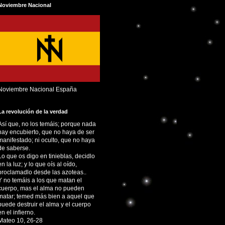
Noviembre Nacional
Noviembre Nacional España
La revolución de la verdad
Así que, no los temáis; porque nada
hay encubierto, que no haya de ser
manifestado; ni oculto, que no haya
de saberse.
Lo que os digo en tinieblas, decidlo
en la luz; y lo que oís al oído,
proclamadlo desde las azoteas..
Y no temáis a los que matan el
cuerpo, mas el alma no pueden
matar; temed más bien a aquel que
puede destruir el alma y el cuerpo
en el infierno.
Mateo 10, 26-28