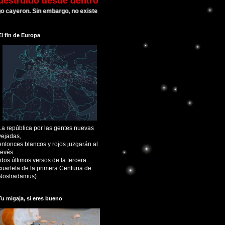
destruído desde dentro
eron. Sin embargo,
no existe ninguna otra Civilización que haya hecho tantos esfuerz
El fin de Europa
La república por las gentes nuevas
vejadas,
entonces blancos y rojos juzgarán al
revés
(dos últimos versos de la tercera
cuarteta de la primera Centuria de
Nostradamus)
Tu migaja, si eres bueno