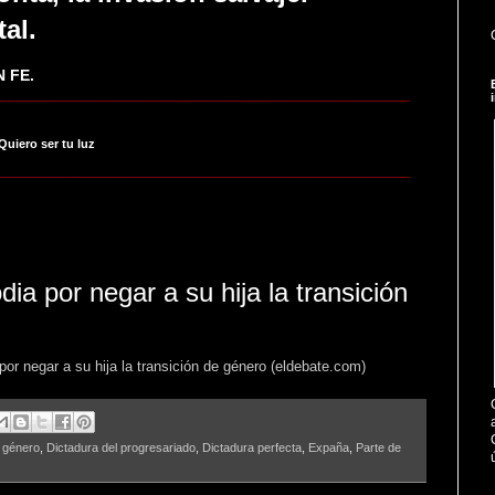
tal.
 FE.
_____________________________________________________
 Quiero ser tu luz
_____________________________________________________
dia por negar a su hija la transición
por negar a su hija la transición de género (eldebate.com)
 género
,
Dictadura del progresariado
,
Dictadura perfecta
,
Expaña
,
Parte de