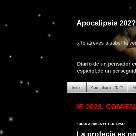
Apocalipsis 202?
¿Te atreves a saber la ve
Diario de un pensador c
español,de un perseguido
Inicio
Apocalipsis 202?
M
 . . .
OCTUBRE DE 2023. COMIENZA LA
EUROPA HACIA EL COLAPSO
La profecía es pr