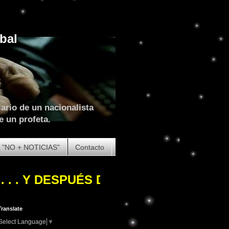
bal
ario de un nacionalista
e un profeta.
"NO + NOTICIAS"
Contacto
DESPUÉS DE OCTUBRE
. . . . . . . . . . . .
Translate
Select Language
▼