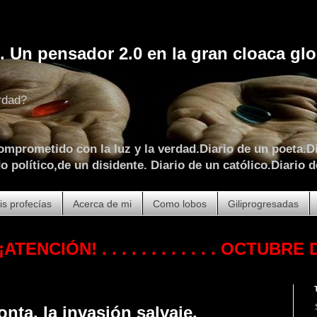
. Un pensador 2.0 en la gran cloaca glo
rdad?
omprometido con la luz y la verdad.Diario de un poeta.Di
 político,de un disidente. Diario de un católico.Diario d
is profecías
Acerca de mi
Como lobos
Giliprogresadas
CIÓN!
. . . . . . . . . . . .
OCTUBRE DE 2023
onta, la invasión salvaje.