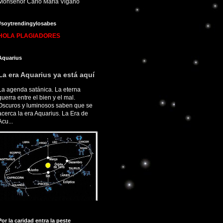
Monseñor Carlo Maria Viganò
#soytrendingylosabes
HOLA PLAGIADORES
Aquarius
La era Aquarius ya está aquí
La agenda satánica. La eterna
guerra entre el bien y el mal.
Oscuros y luminosos saben que se
acerca la era Aquarius. La Era de
Acu...
Por la caridad entra la peste