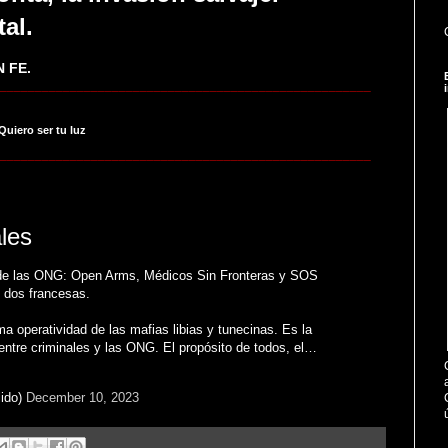
tal.
 FE.
_____________________________________________________
 Quiero ser tu luz
_____________________________________________________
les
 de las ONG: Open Arms, Médicos Sin Fronteras y SOS
dos francesas.
a operatividad de las mafias libias y tunecinas. Es la
 entre criminales y las ONG. El propósito de todos, el…
ido)
December 10, 2023