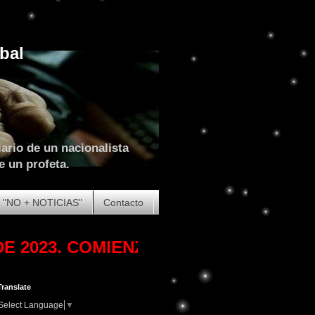
bal
ario de un nacionalista
e un profeta.
"NO + NOTICIAS"
Contacto
. COMIENZA LA (GRAN) TRIBULACIÓN
Translate
Select Language
▼