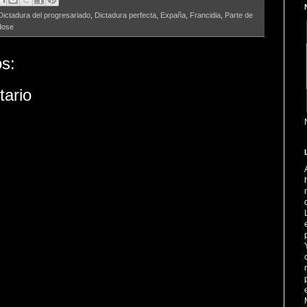
Dictadura del progresariado
,
Dictadura perfecta
,
Expaña
,
Francidia
,
Parte de
dose
s:
tario