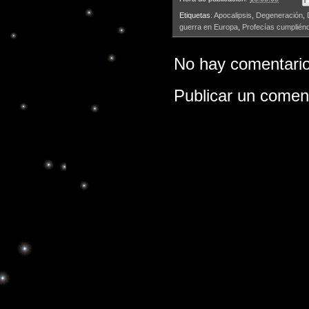
Etiquetas:
Apocalipsis
,
Degeneración
,
guerra en Europa
,
Profecías cumplién
No hay comentario
Publicar un comen