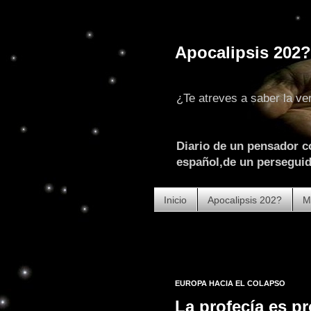
Apocalipsis 202?
¿Te atreves a saber la ve
Diario de un pensador c
español,de un perseguido
Inicio
Apocalipsis 202?
M
¡ATEN
EUROPA HACIA EL COLAPSO
La profecía es pr