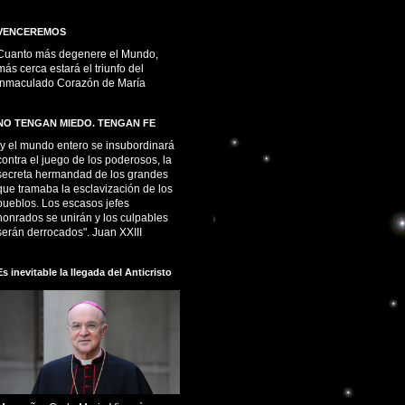
VENCEREMOS
Cuanto más degenere el Mundo,
más cerca estará el triunfo del
Inmaculado Corazón de María
NO TENGAN MIEDO. TENGAN FE
“y el mundo entero se insubordinará
contra el juego de los poderosos, la
secreta hermandad de los grandes
que tramaba la esclavización de los
pueblos. Los escasos jefes
honrados se unirán y los culpables
serán derrocados". Juan XXIII
Es inevitable la llegada del Anticristo