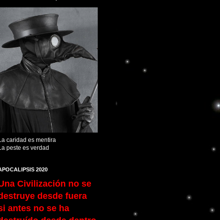
La caridad es mentira
La peste es verdad
APOCALIPSIS 2020
Una Civilización no se
destruye desde fuera
si antes no se ha