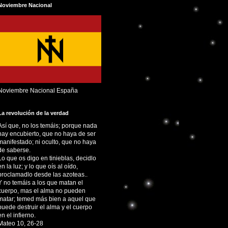
Noviembre Nacional
Noviembre Nacional España
La revolución de la verdad
Así que, no los temáis; porque nada
hay encubierto, que no haya de ser
manifestado; ni oculto, que no haya
de saberse.
Lo que os digo en tinieblas, decidlo
en la luz; y lo que oís al oído,
proclamadlo desde las azoteas..
Y no temáis a los que matan el
cuerpo, mas el alma no pueden
matar; temed más bien a aquel que
puede destruir el alma y el cuerpo
en el infierno.
Mateo 10, 26-28