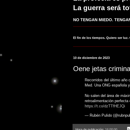
La guerra será to
NO TENGAN MIEDO. TENGAN
____________________________
El fin de los tiempos. Quiero ser luz.
____________________________
10 de diciembre de 2023
Oene jetas crimina
Recorridos del último año
Med. Una ONG española y 
No salen del área de máxim
retroalimentación perfecta
https://t.co/dzTTfHEJQi
— Rubén Pulido (@rubnpul
Hora de publicación:
16:00:00