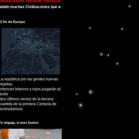
destruído desde dentro
 muchas Civilizaciones que alcanzaron su esplendor y luego cayeron. Sin embar
El fin de Europa
La república por las gentes nuevas
vejadas,
entonces blancos y rojos juzgarán al
revés
(dos últimos versos de la tercera
cuarteta de la primera Centuria de
Nostradamus)
Tu migaja, si eres bueno